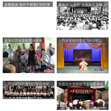
姐》在迪村上演
金歌剧迷:我听不够我们的好笑
第五届“弘毅杯”金歌剧选拔赛
话
迎泽公园金歌剧票持有者
山西省晋剧团委在“2015年山
西优秀春节联欢晚会”的演出中
发挥了重要作用
山西金剧院共青团在榆县南关
太原北大寺移植节金剧助演出
村演出