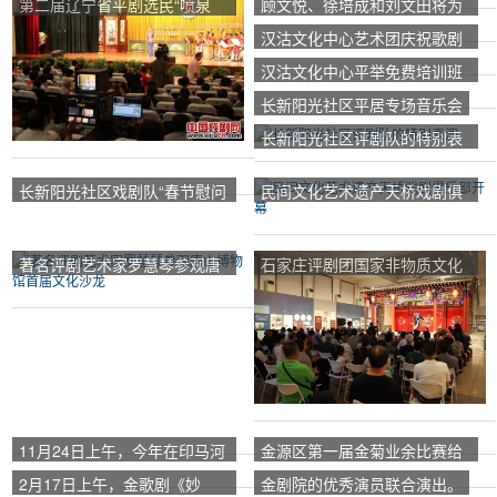
第二届辽宁省平剧选民“喷泉
顾文悦、徐培成和刘文田将为
杯”竞赛
市民们举办3场精彩的学术讲
汉沽文化中心艺术团庆祝歌剧
座。
表演开始
汉沽文化中心平举免费培训班
开幕
长新阳光社区平居专场音乐会
长新阳光社区评剧队的特别表
演
长新阳光社区戏剧队“春节慰问
民间文化艺术遗产天桥戏剧俱
专场”
乐部开幕
著名评剧艺术家罗慧琴参观唐
石家庄评剧团国家非物质文化
山博物馆首届文化沙龙
遗产评剧遗产基地引发戏剧浪
潮
11月24日上午，今年在印马河
金源区第一届金菊业余比赛给
举行了告别演出。
了冠军很多粉丝。
2月17日上午，金歌剧《妙
金剧院的优秀演员联合演出。