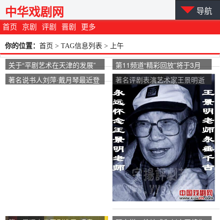
中华戏剧网
导航
首页
京剧
评剧
晋剧
更多
你的位置：
首页
> TAG信息列表 > 上午
关于“平剧艺术在天津的发展”
第11频道“精彩回放”将于3月
的讲座将于7月20日上午在中
24日上午10: 05在节目中播出
著名说书人刘萍·戴月琴最近登
著名评剧表演艺术家王景明逝
国大剧院举行。
“新凤霞专辑”。
上了中央电视台的电视剧《精
世
彩回放》