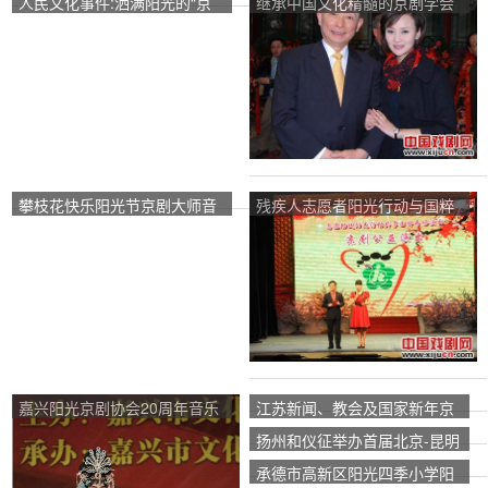
人民文化事件:洒满阳光的“京
继承中国文化精髓的京剧学会
剧院”
正式成立于北京古代书院的“阳
光老房子”。
攀枝花快乐阳光节京剧大师音
残疾人志愿者阳光行动与国粹
乐会
共享特别表演
嘉兴阳光京剧协会20周年音乐
江苏新闻、教会及国家新年京
会
剧音乐会“金杨光迪业城杯”
扬州和仪征举办首届北京-昆明
新年音乐会
承德市高新区阳光四季小学阳