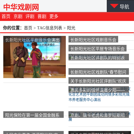
中华戏剧网
导航
首页
京剧
评剧
晋剧
更多
你的位置：
首页
> TAG信息列表 > 阳光
长新阳光社区平剧音乐会演出
长新阳光社区戏剧音乐会
长新阳光社区平居专场音乐会
长新阳光社区评剧队的特别表
演
长新阳光社区戏剧队“春节慰问
专场”
关于长新阳光社区评剧队“欢庆
十一、迎接重阳”特别演出的通
惠民多彩的情怀温暖夕阳——
知
沈阳文化宫艺术团平剧团成功
同情多彩阳光城市养老服务中
心演出
阳光保险在第一届全国金融系
京剧、唐卡老虎和普罗旺斯阳
统戏剧比赛中获得金牌
光艺术展