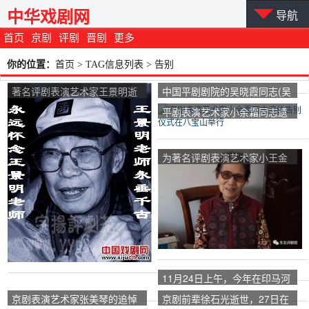
中华戏剧网
导航
首页
京剧
评剧
晋剧
更多
你的位置：
首页
> TAG信息列表 > 告别
著名评剧表演艺术家王景明逝
中国平剧剧院的吴晓霞同志(吴
世
少兰)因病去世，享年84岁。
平剧表演艺术家小余霜同志遗
体告别仪式在八宝山举行
为著名评剧表演艺术家小王金
祥举行追悼会
11月24日上午，今年在印马河
举行了告别演出。
京剧表演艺术家张美琴的追悼
京剧前辈徐石光逝世，27日在