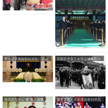
堂举行。
李士奇遗体告别仪式在八宝山
京剧武术家王金璐追悼会在八
革命公墓礼堂举行
宝山举行
周洪武在中山“藏”教人跳舞
著名京剧艺术家谭连寿58年告
别演出