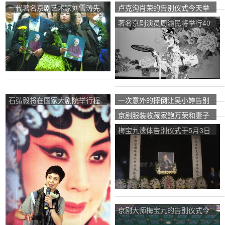
会和遗体告别仪式在天龙山脚
八宝山举行了告别仪式。
一代著名京剧艺术家刘雪涛先
卢克沟肖荣的告别仪式今天举
下举行。
生遗体告别仪式在八宝山殡仪
行
著名京剧演员周渝民将举行40
馆举行
年艺术告别演出
石弘毅将在国家大剧院举行程
一次意外的摔倒让吴小婷告别
派名剧《索林胶囊》告别演出
了舞台，但他没有向命运低
京剧服装收藏家鲍万荣和妻子
头。
“人生告别会”
梅宝九遗体告别仪式于5月3日
举行
京剧大师梅宝九的告别仪式今
天上午10点在八宝山殡仪馆礼