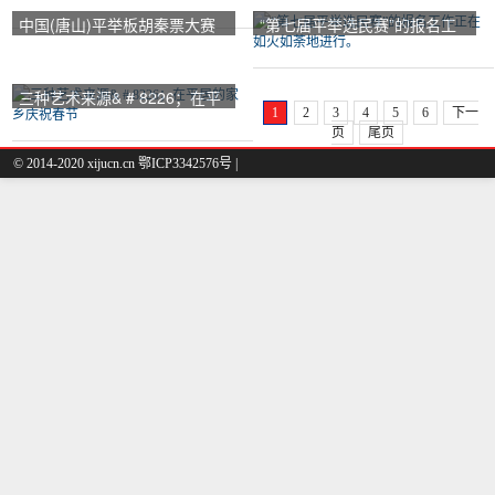
中国(唐山)平举板胡秦票大赛
“第七届平举选民赛”的报名工
招募球员
作正在如火如荼地进行。
三种艺术来源& # 8226；在平
1
2
3
4
5
6
下一
居的家乡庆祝春节
页
尾页
© 2014-2020 xijucn.cn 鄂ICP3342576号 |