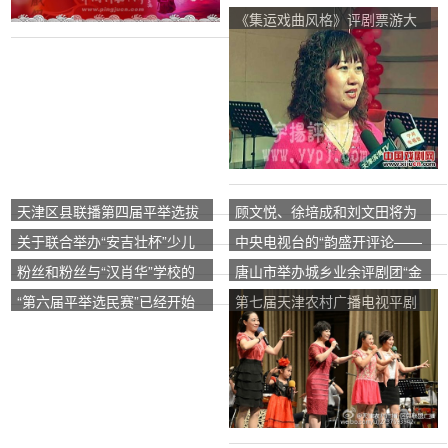
工作已经开始。
评选赛和迁安市第四届平举选
《集运戏曲风格》评剧票游大
拔赛
赛近日开始
天津区县联播第四届平举选拔
顾文悦、徐培成和刘文田将为
赛
市民们举办3场精彩的学术讲
关于联合举办“安吉壮杯”少儿
中央电视台的“韵盛开评论——
座。
评剧选拔赛的通知
英雄沉迷戏剧协会”已经开始报
粉丝和粉丝与“汉肖华”学校的
唐山市举办城乡业余评剧团“金
名了！
后代互动
鼓月”杯
“第六届平举选民赛”已经开始
第七届天津农村广播电视平剧
报名了！
选拔赛报名工作已经正式开始