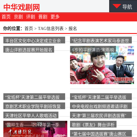
中华戏剧网
导航
首页
京剧
评剧
晋剧
更多
你的位置：
首页
> TAG信息列表 > 报名
丰台区文化中心决定成立业余
“纪念平剧表演艺术家马泰逝世
评剧团
五周年歌迷音乐会”演员选拔活
唐山评剧选拔赛开始报名
6岁的平剧演员:宋雨桐
动通知
“宝坻杯”天津第二届平举选拔
“宝坻杯”天津第二届平举选拔
赛
赛
京剧艺术职业学院平剧班恢复
中央电视台戏剧频道邀请评剧
招生
迷朋友参加“上瘾”
天津社区平举人人歌唱活动
天津“第三届农民评剧选拔赛”
参赛
“国粹生香——2012年第一季
歌剧《票友》舞台评析
鞠萍歌剧业余演员评奖”的报名
“第七届中国选拔赛”唐山赛区