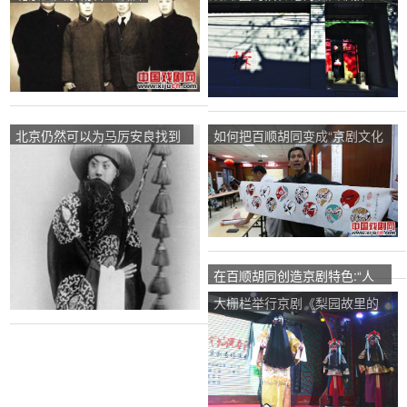
除。
北京仍然可以为马厉安良找到
如何把百顺胡同变成“京剧文化
一个地方
精品胡同”
在百顺胡同创造京剧特色:“人
不在乎路，老虎不在乎山，戏
大栅栏举行京剧《梨园故里的
曲歌手不离开百顺汉家滩。”
传承登上舞台演春秋》的特别
演出