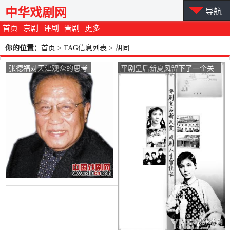
中华戏剧网
导航
首页
京剧
评剧
晋剧
更多
你的位置：
首页
> TAG信息列表 > 胡同
张德福对天津观众的思考
平剧皇后新夏风留下了一个关
于她戏剧生活的好故事。