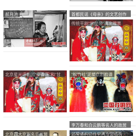
郝月池
首都民谣《母亲》的文艺创作
灵感来自泥浆。
传统平剧“甘昆带”演出赠票
北京星光评剧团“秦香莲”和“甘
“松竹社”泥塑京剧脸谱
昆带”公演
李万春和白云鹏等名人的故居
将被拆除
北京四大京剧名旦故居
邱荣盛的旧住宅再次面临拆