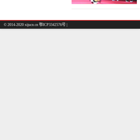
© 2014-2020 xijucn.cn 鄂ICP3342576号 |