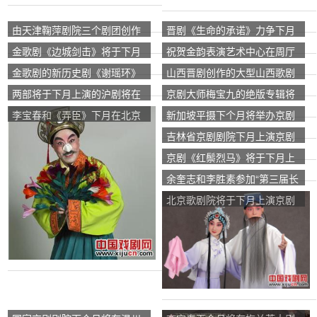
由天津鞠萍剧院三个剧团创作
晋剧《生命的承诺》力争下月
并排练的大型话剧《非凡的母
在全省巡回演出
金歌剧《边城剑击》将于下月
祝贺金韵表演艺术中心在周厅
亲》将于下月在中国鞠萍剧院
赴北京演出
的成功演出
金歌剧的新历史剧《谢瑶环》
山西晋剧创作的大型山西歌剧
上演。
将于下月上演。
《党的女儿》将于下月在少年
两部将于下月上演的沪剧将在
京剧大师梅宝九的绝版专辑将
宫表演艺术中心首映。
上海逸夫舞台上排练。
于下月上市。
李宝春和《弄臣》下月在北京
新加坡平摄下个月将举办京剧
演出
之夜——京剧的一场特别演出
吉林省京剧剧院下月上演京剧
《孙安活版》
京剧《红鬃烈马》将于下月上
演。
余奎志和李胜素参加“第三届长
三角著名戏剧月迎接世博会”
北京歌剧院将于下月上演京剧
《浮生六记》