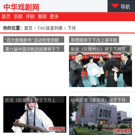
中华戏剧网
导航
首页
京剧
评剧
晋剧
更多
你的位置：
首页
> TAG信息列表 > 下月
“百大剧唱新年”活动将增添精
郭德纲将于下月上演平剧
彩场面冯玉萍下个月将把平剧
第六届中国评剧选拔赛将于下
新版《珍珠衬衫》将于下月在
《花家军》带到唐朝演出
月举行
北京上映
民谣《赵金堂》将于下月上
经典民谣《秦香莲》将于下月
演。
上演。