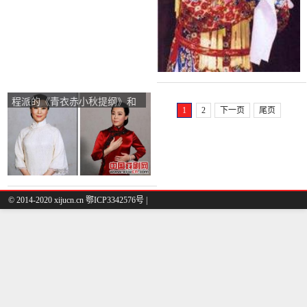
程派的《青衣赤小秋提纲》和
1
2
下一页
尾页
北京歌剧院的《宋氏姐妹——
宋庆龄1927》将于下月上演。
© 2014-2020 xijucn.cn 鄂ICP3342576号 |