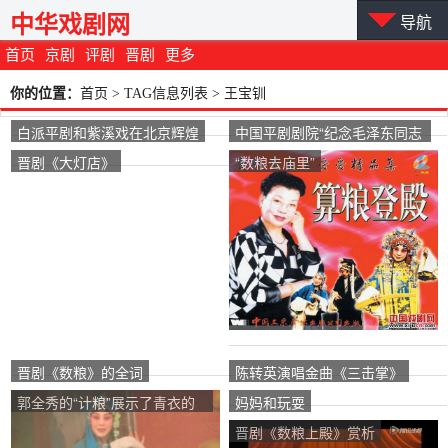
中华戏剧网
导航
首页
京剧
评剧
晋剧
更多
你的位置：
首页
> TAG信息列表 > 王宝钏
白派平剧和紫溪戏在北京辉煌
中国平剧剧院“纪念毛泽东同志
在延安文艺座谈会上讲话70周
晋剧《大灯店》
“数粮去庙里”
年”
晋剧《数粮》的全词
陈转英演唱金曲《三击掌》
郭全秀的“计粮”展示了青衣的
妈妈和玩耍
本色。
晋剧《数粮上殿》赏析