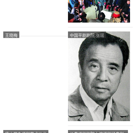
王晓梅
中国平剧剧院:张瑶