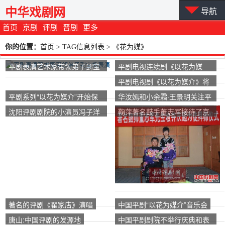
中华戏剧网
导航
首页
京剧
评剧
晋剧
更多
你的位置：
首页
> TAG信息列表 > 《花为媒》
平剧表演艺术家带领弟子到宝
平剧电视连续剧《以花为媒
坻表演
介》旨在选拔全国范围内的优
平剧电视剧《以花为媒介》将
秀演员。
在不久的将来开拍
平剧系列“以花为媒介”开始保
华汝嫣和小余霜·王景明关注平
留平剧的经典演唱风格
剧《华梅玮》
沈阳评剧剧院的小演员冯子洋
鞠萍著名鼓手董志军接待了京
演唱了评剧电视剧《以花为媒
青朝的弟子。
介》
著名的评剧《翟家店》演唱
中国平剧“以花为媒介”音乐会
唐山:中国评剧的发源地
中国平剧剧院不举行庆典和表