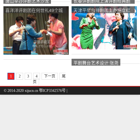
唐山举办评剧艺术沙龙
长春评剧剧院上演评剧经典剧
《以花为媒》、《嫂子不配》
喜洋洋评剧团在何世礼49个城
天津平举白排剧团主办施立红
市安排了第二场大型古装鞠萍
演唱会
歌剧《花儿为媒介》的演出。
平剧舞台艺术设计:张尧
1
2
3
4
下一页
尾
页
© 2014-2020 xijucn.cn 鄂ICP3342576号 |