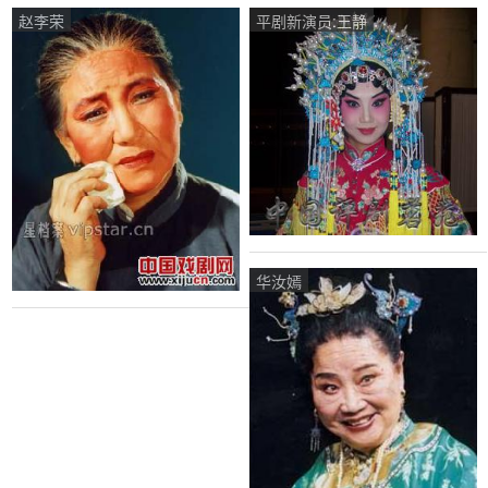
演。
赵李荣
平剧新演员:王静
华汝嫣