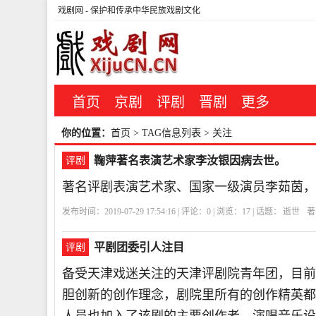
戏剧网
- 保护和传承中华民族戏剧文化
首页
京剧
评剧
晋剧
更多
你的位置：
首页
> TAG信息列表 > 关注
鞠萍著名表演艺术家李汝银因病去世。
评剧
著名评剧表演艺术家、国家一级演员李茹茵，
发布时间：2019-07-29 17:54:16 | 评论：
0
| 浏览：
17
| 话题：
逝世
著
平剧团委引人注目
评剧
备受天津戏迷关注的天津评剧院青年团，目前
胆创新的创作理念，剧院里所有的创作精英都