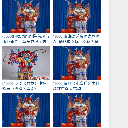
《兴化九翁》将于10月16
日在北京长安大剧院上
演。
(1000)国家京剧剧院首次与
(1000)青海演艺集团京剧团
企业合作，每年获得50万
在“新丝绸之路，文化力量
元的创作经费。
——第二届黄河流域歌剧
红梅大赛”中获得1金3银
(1000) 京剧《竹林》也被
(1000)晋剧《小皇后》史佳
称为《燃烧的宇宏》
花征集名人亮相