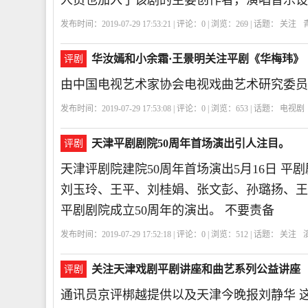
人员也加入了该剧的主要创作者，演唱音乐设
发布时间：2019-07-29 17:53:21 | 评论：
0
| 浏览：
269
| 话题：
关注
华汝嫣和小余霜·王景明关注平剧《华梅玮》
评剧
由中国电视艺术家协会电视戏曲艺术研究委员
发布时间：2019-07-29 17:53:08 | 评论：
0
| 浏览：
653
| 话题：
电视剧
天津平剧剧院50周年首场演出引人注目。
评剧
天津评剧院建院50周年首场演出5月16日 
刘玉玲、王平、刘桂娟、张文彭、孙璐扬、王
平剧剧院成立50周年的演出。 不要责备
发布时间：2019-07-29 17:52:18 | 评论：
0
| 浏览：
512
| 话题：
关注
关注天津戏剧平剧讲座和曲艺系列公益讲座
评剧
通讯员京评梆越提供以及天津今晚报刘静华 这