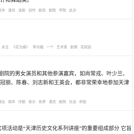
计和舞蹈美。
青年
演员
该剧
创作
剧目
剧院
学院
此次
关注
《花为媒》
李月娥
一个
艺术家
剧情
花砚茹
平剧剧院的男女演员和其他参演嘉宾，如尚常戎、叶少兰、
冠丽、陈春、刘志新和王英会，都非常荣幸地参加天津
演出
周年
评剧
表示
各界
演员
剧院
社会
积极
项活动是“天津历史文化系列讲座”的重要组成部分 它旨