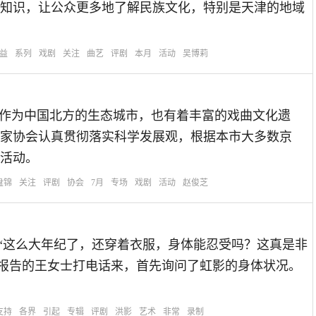
知识，让公众更多地了解民族文化，特别是天津的地域
益
系列
戏剧
关注
曲艺
评剧
本月
活动
吴博莉
锦市作为中国北方的生态城市，也有着丰富的戏曲文化遗
家协会认真贯彻落实科学发展观，根据本市大多数京
活动。
盘锦
关注
评剧
协会
7月
专场
戏剧
活动
赵俊芝
 “这么大年纪了，还穿着衣服，身体能忍受吗？这真是非
份报告的王女士打电话来，首先询问了虹影的身体状况。
支持
各界
引起
专辑
评剧
洪影
艺术
非常
录制