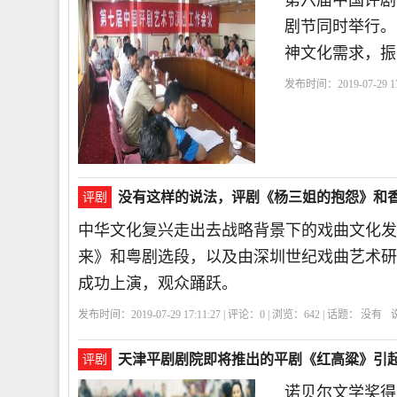
第六届中国评剧
剧节同时举行。
神文化需求，振
发布时间：2019-07-29 17
中
9月
文化
艺术节
没有这样的说法，评剧《杨三姐的抱怨》和香
评剧
中华文化复兴走出去战略背景下的戏曲文化发
来》和粤剧选段，以及由深圳世纪戏曲艺术研
成功上演，观众踊跃。
发布时间：2019-07-29 17:11:27 | 评论：
0
| 浏览：
642
| 话题：
没有
天津平剧剧院即将推出的平剧《红高粱》引
评剧
诺贝尔文学奖得