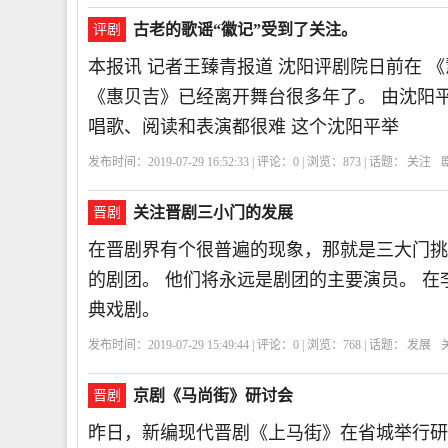
古老的歌谣“徽记”受到了关注。
评剧
本报讯 记者王臻青报道 沈阳评剧院日前在 
《惠贝吉》已经离开舞台很多年了。 由沈阳
唱歌、阅读和表演都很难 这个沈阳平举
发布时间：2019-07-29 16:52:33 | 评论：
0
| 浏览：
873
| 话题：
关注
关注晋剧三小门的发展
晋剧
在晋剧界有个很普遍的现象，那就是三大门挑
的剧团。 他们将永远是剧团的主要演员。 
典戏剧。
发布时间：2019-07-29 15:49:44 | 评论：
0
| 浏览：
768
| 话题：
发展
京剧《马尚街》研讨会
晋剧
昨日，新编现代晋剧《上马街》在省城举行研