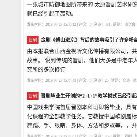
一张城市防御地图所带来的 太原晋剧艺术研究
就已经引起了轰动。
发布时间：2019-07-29 15:45:12 | 评论：
0
| 浏览：
491
| 话题：
研讨会
金剧《傅山进京》背后的故事吸引了许多粉
晋剧
由本报联合山西金视听文化传播有限公司，共
故事。 说到传统的晋剧，他们大多是中老年
究所的多次修订
发布时间：2019-07-29 15:44:49 | 评论：
0
| 浏览：
26
| 话题：
众多
关
晋剧毕业生开创的“2+1+1”教学模式已经
晋剧
中国戏曲学院首届晋剧本科班即将毕业，具有据
化课程的全部教学任务。它教授中国歌剧最标
舞蹈、手、眼睛、身体、方法和步骤等。，并
发布时间：2019-07-29 15:44:01 | 评论：
0
| 浏览：
463
| 话题：
戏剧