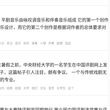
 平剧音乐由咏叹调音乐和伴奏音乐组成 它的第一个创作
乐设计，而它的第二个创作是根据词作者的总体要求对
认识
关注
音乐
创作
演奏
人物
伴奏
剧情
因此
。
早在暑假之前，中央财经大学的一名学生在中国评剧网上发
帖子，这篇帖子引人注目，颇有争议。 一个与传统戏剧无
的专业。
业内
拯救
校园
大学
他们
文化
宣传
大学生
这个