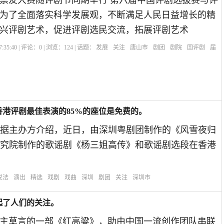
票友大赛随评剧节同期举行 第六届中国评剧选拔赛与评
为了全面落实科学发展观，不断满足人民日益增长的精
兴评剧艺术，促进评剧选民交流，拓展评剧艺术
:35:40 | 评论：
0
| 浏览：
124
| 话题：
发展
关注
唐山市
剧团
剧院
国评剧
届
港评剧最佳表演的85%的座位是免费的。
据主办方介绍，近日，由深圳粤剧团制作的《风雪夜归
究院制作的歌谣剧《杨三姐高传》和歌谣剧选段在香港
说法
演出
精选
戏剧
戏曲
深圳
剧团
关注
深圳市
起了人们的关注。
主莫言的一部《红高粱》，助由中国一流创作团队串联