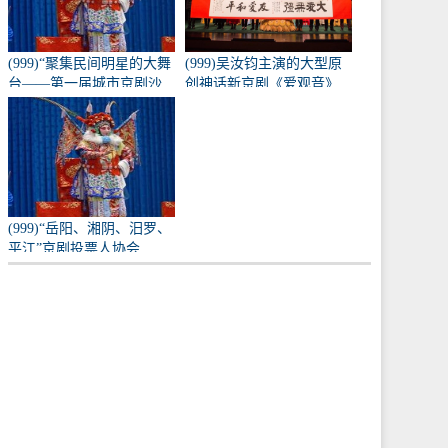
(999)“聚集民间明星的大舞
(999)吴汝钧主演的大型原
台——第一届城市京剧沙
创神话新京剧《爱观音》
龙”训练成果的表演
亮相长安大剧院
(999)“岳阳、湘阴、汨罗、
平江”京剧投票人协会