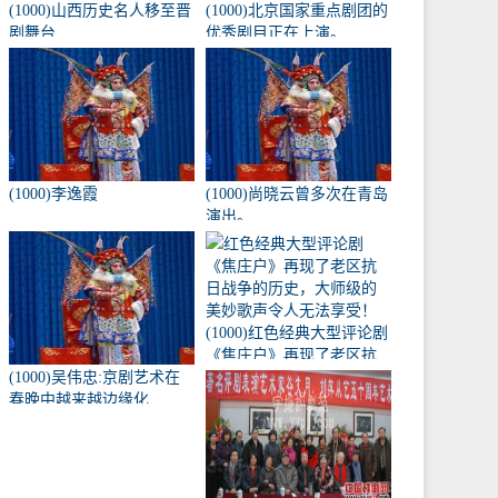
(1000)山西历史名人移至晋
(1000)北京国家重点剧团的
剧舞台
优秀剧目正在上演。
(1000)李逸霞
(1000)尚晓云曾多次在青岛
演出。
(1000)红色经典大型评论剧
《焦庄户》再现了老区抗
(1000)吴伟忠:京剧艺术在
日战争的历史，大师级的
春晚中越来越边缘化
美妙歌声令人无法享受！