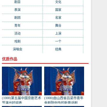
剧目
(1778)
文化
(1664)
表演
(1522)
国家
(1410)
剧团
(1344)
名家
(1344)
青年
(1303)
舞台
(1297)
活动
(1146)
上演
(1105)
戏剧
(1082)
一个
(1068)
演唱会
(1053)
经典
(1009)
优质作品
(1000)第五届中国京剧艺术
(1000)由山西省吕梁市青年
节演出时间表
金剧院创作的新晋话剧