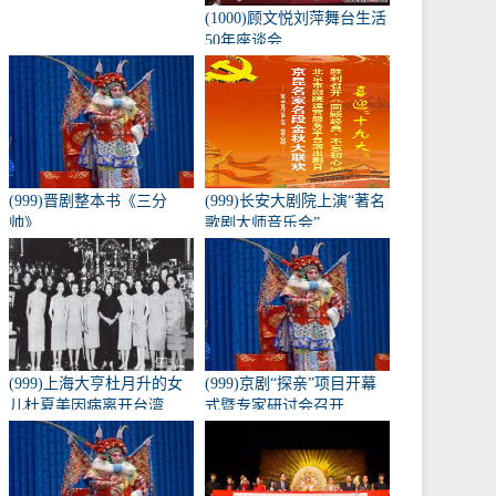
(1000)顾文悦刘萍舞台生活
50年座谈会
(999)晋剧整本书《三分
(999)长安大剧院上演“著名
帅》
歌剧大师音乐会”
(999)上海大亨杜月升的女
(999)京剧“探亲”项目开幕
儿杜夏美因病离开台湾
式暨专家研讨会召开