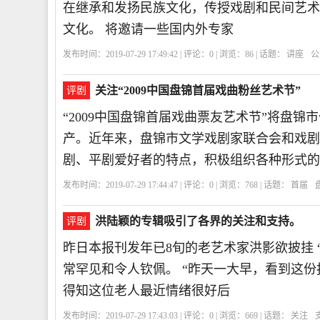
在继承和发扬民族文化，传授戏剧和民间艺术
文化。 将邀请一些国内外专家
发布时间：2019-07-29 17:49:42 | 评论：
0
| 浏览：
86
| 话题：
讲座
公
关注“2009中国盘锦首届戏曲粉丝艺术节”
评剧
“2009中国盘锦首届戏曲票友艺术节”将盘
产。近年来，盘锦市文学戏剧家联合会和戏剧
剧、平剧爱好者的特点，积极组织各种形式的
发布时间：2019-07-29 17:44:47 | 评论：
0
| 浏览：
768
| 话题：
首届
洪陆颖的专辑吸引了各界的关注和支持。
评剧
昨日本报刊发年已8旬的老艺术家洪影欲披挂
常罕见和令人钦佩。 “昨天一大早，看到这
得知这位老人最近情绪很好后
发布时间：2019-07-29 17:43:03 | 评论：
0
| 浏览：
669
| 话题：
关注