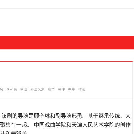
名
李茹茵
主演
表演艺术
幽兰
关注
先生
作家
 该剧的导演是顾奎琳和副导演邢勇。基于继承传统、大
聚集在一起。 中国戏曲学院和天津人民艺术学院的创作