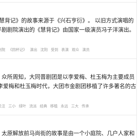
《慧背记》的故事来源于《兴石亨衍》。 以旧方式演唱的
平剧剧院演出的《慧背记》由国家一级演员冯子洋演出。
剧院
《回杯记》
演出
沈阳
受到
表演
观众
演员
 众所周知，大同晋剧团是以李爱梅、杜玉梅为主要成员
在李爱梅和杜玉梅时代，大团市金剧团移植了许多著名的古
关注
三小
绿叶
流派
经典
移植
永远
三大
传承
 太原解放前马尚街的故事是由一个小庭院、几户人家和