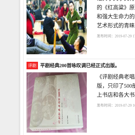
的《红高粱》原
和强大生命力的
艺术形式的青睐
发布时间：2019-07-29 17
台
十八
导演
音乐
平剧经典200首咏叹调已经正式出版。
评剧
《评剧经典老唱
版，只印了50
上书店和各大书
发布时间：2019-07-29 16
速
朋友
喜欢
段》