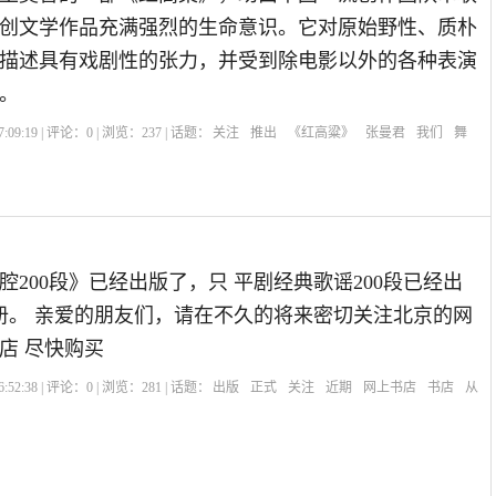
创文学作品充满强烈的生命意识。它对原始野性、质朴
描述具有戏剧性的张力，并受到除电影以外的各种表演
。
:09:19 | 评论：
0
| 浏览：
237
| 话题：
关注
推出
《红高粱》
张曼君
我们
舞
腔200段》已经出版了，只 平剧经典歌谣200段已经出
0册。 亲爱的朋友们，请在不久的将来密切关注北京的网
店 尽快购买
:52:38 | 评论：
0
| 浏览：
281
| 话题：
出版
正式
关注
近期
网上书店
书店
从