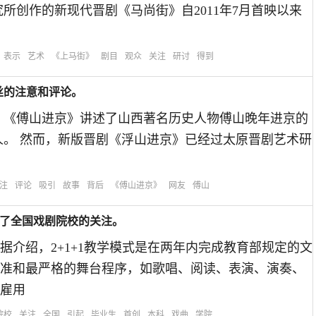
所创作的新现代晋剧《马尚街》自2011年7月首映以来
表示
艺术
《上马街》
剧目
观众
关注
研讨
得到
丝的注意和评论。
 《傅山进京》讲述了山西著名历史人物傅山晚年进京的
人。 然而，新版晋剧《浮山进京》已经过太原晋剧艺术研
注
评论
吸引
故事
背后
《傅山进京》
网友
傅山
引起了全国戏剧院校的关注。
介绍，2+1+1教学模式是在两年内完成教育部规定的文
准和最严格的舞台程序，如歌唱、阅读、表演、演奏、
雇用
院校
关注
全国
引起
毕业生
首创
本科
戏曲
学院