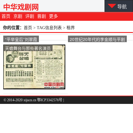
中华戏剧网
导航
首页
京剧
评剧
晋剧
更多
你的位置：
首页
> TAG信息列表 > 租界
“平举皇后”刘翠霞
20世纪20年代的李金顺与平剧
天蟾舞台与那些著名演员
© 2014-2020 xijucn.cn 鄂ICP3342576号 |