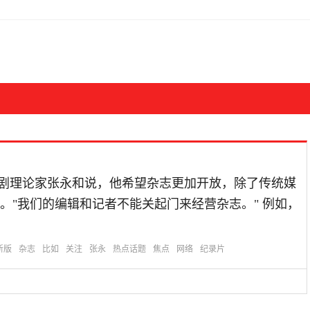
歌剧理论家张永和说，他希望杂志更加开放，除了传统媒
。"我们的编辑和记者不能关起门来经营杂志。" 例如，
新版
杂志
比如
关注
张永
热点话题
焦点
网络
纪录片