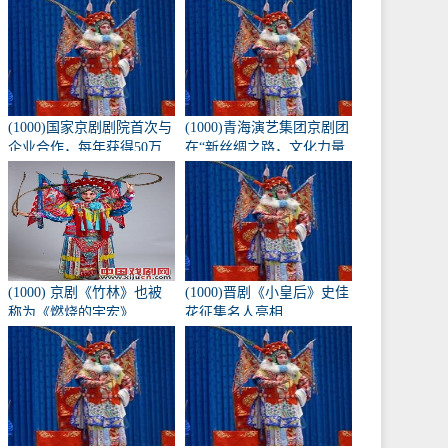
《兴化九翁》将于10月16
日在北京长安大剧院上
演。
(1000)国家京剧剧院首次与
(1000)青海演艺集团京剧团
企业合作，每年获得50万
在“新丝绸之路，文化力量
元的创作经费。
——第二届黄河流域歌剧
红梅大赛”中获得1金3银
(1000) 京剧《竹林》也被
(1000)晋剧《小皇后》史佳
称为《燃烧的宇宏》
花征集名人亮相