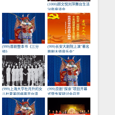
(1000)顾文悦刘萍舞台生活
50年座谈会
(999)晋剧整本书《三分
(999)长安大剧院上演“著名
帅》
歌剧大师音乐会”
(999)上海大亨杜月升的女
(999)京剧“探亲”项目开幕
儿杜夏美因病离开台湾
式暨专家研讨会召开