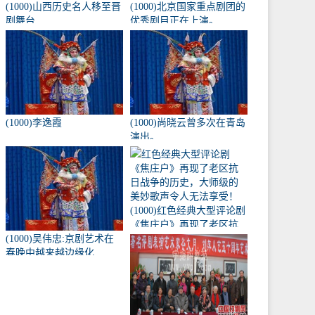
(1000)山西历史名人移至晋
(1000)北京国家重点剧团的
剧舞台
优秀剧目正在上演。
(1000)李逸霞
(1000)尚晓云曾多次在青岛
演出。
(1000)红色经典大型评论剧
《焦庄户》再现了老区抗
(1000)吴伟忠:京剧艺术在
日战争的历史，大师级的
春晚中越来越边缘化
美妙歌声令人无法享受！