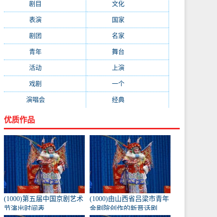
剧目
(1778)
文化
(1664)
表演
(1522)
国家
(1410)
剧团
(1344)
名家
(1344)
青年
(1303)
舞台
(1297)
活动
(1146)
上演
(1105)
戏剧
(1082)
一个
(1068)
演唱会
(1053)
经典
(1009)
优质作品
(1000)第五届中国京剧艺术
(1000)由山西省吕梁市青年
节演出时间表
金剧院创作的新晋话剧