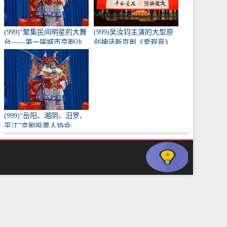
(999)“聚集民间明星的大舞
(999)吴汝钧主演的大型原
台——第一届城市京剧沙
创神话新京剧《爱观音》
龙”训练成果的表演
亮相长安大剧院
(999)“岳阳、湘阴、汨罗、
平江”京剧投票人协会