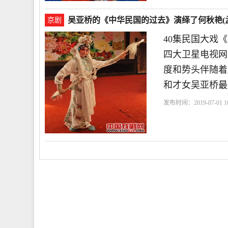
吴亚桥的《中华民国的过去》演绎了何秋艳(
京剧
40集民国大戏
四大卫星电视网
度和势头伴随着
和才女吴亚桥最
发布时间：2019-07-01 16
坷
作为
尤其
吴亚桥