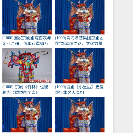
《兴化九翁》将于10月16
日在北京长安大剧院上
演。
(1000)国家京剧剧院首次与
(1000)青海演艺集团京剧团
企业合作，每年获得50万
在“新丝绸之路，文化力量
元的创作经费。
——第二届黄河流域歌剧
红梅大赛”中获得1金3银
(1000) 京剧《竹林》也被
(1000)晋剧《小皇后》史佳
称为《燃烧的宇宏》
花征集名人亮相