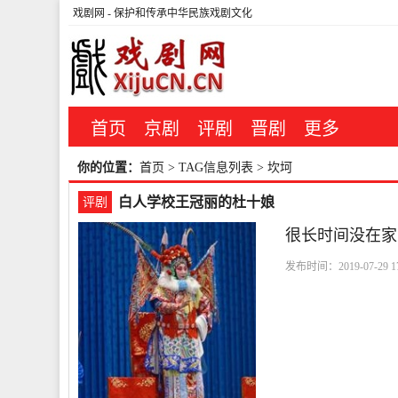
戏剧网
- 保护和传承中华民族戏剧文化
首页
京剧
评剧
晋剧
更多
你的位置：
首页
> TAG信息列表 > 坎坷
白人学校王冠丽的杜十娘
评剧
很长时间没在家
发布时间：2019-07-29 17
运
可见
坎坷
为主