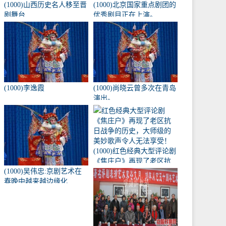
(1000)山西历史名人移至晋
(1000)北京国家重点剧团的
剧舞台
优秀剧目正在上演。
(1000)李逸霞
(1000)尚晓云曾多次在青岛
演出。
(1000)红色经典大型评论剧
《焦庄户》再现了老区抗
(1000)吴伟忠:京剧艺术在
日战争的历史，大师级的
春晚中越来越边缘化
美妙歌声令人无法享受！