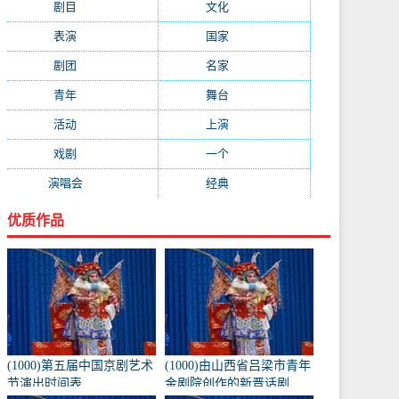
剧目
(1778)
文化
(1664)
表演
(1522)
国家
(1410)
剧团
(1344)
名家
(1344)
青年
(1303)
舞台
(1297)
活动
(1146)
上演
(1105)
戏剧
(1082)
一个
(1068)
演唱会
(1053)
经典
(1009)
优质作品
(1000)第五届中国京剧艺术
(1000)由山西省吕梁市青年
节演出时间表
金剧院创作的新晋话剧