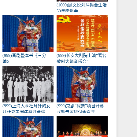
(1000)顾文悦刘萍舞台生活
50年座谈会
(999)晋剧整本书《三分
(999)长安大剧院上演“著名
帅》
歌剧大师音乐会”
(999)上海大亨杜月升的女
(999)京剧“探亲”项目开幕
儿杜夏美因病离开台湾
式暨专家研讨会召开