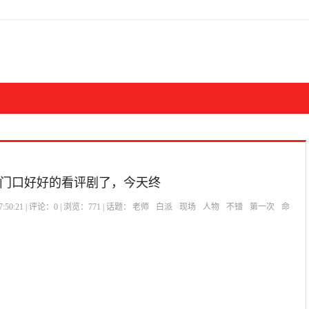
门口好好的看评剧了，今天终
:50:21 | 评论：
0
| 浏览：
771
| 话题：
老师
白派
现场
人物
不错
第一次
命