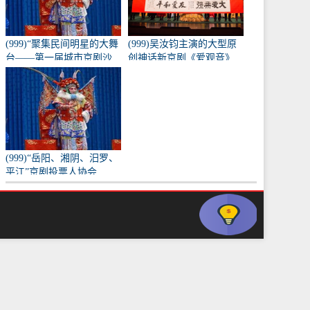
(999)“聚集民间明星的大舞
(999)吴汝钧主演的大型原
台——第一届城市京剧沙
创神话新京剧《爱观音》
龙”训练成果的表演
亮相长安大剧院
(999)“岳阳、湘阴、汨罗、
平江”京剧投票人协会