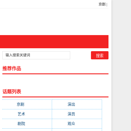
京剧
|
推荐作品
话题列表
京剧
(11223)
演出
(8103)
艺术
(4651)
演员
(3906)
剧院
(3683)
观众
(2300)