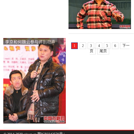
李京和何魏云参与评剧相声
1
2
3
4
5
6
下一
《杨三姐》
页
尾页