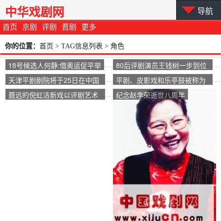
中华戏剧网
导航
首页
京剧
评剧
晋剧
更多
你的位置：
首页
> TAG信息列表 > 角色
18号候选人何静:借奥运促平举
80后评剧演员王钱树一步到位
成为执行董事
天津平剧剧院将于25日在中国
平剧、皮影戏和乐亭鼓被称为
大剧院上演著名的尚常戎弟子
“冀东三花”。电视剧《京东三
聂远的倪虹洁新戏以评剧艺术
纪念赵李荣逝世八周年
王杰的特别演出。
朵花》正在唐山拍摄。
家为原型，突出了“独特的技
巧”