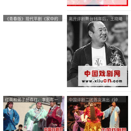
《青春版》现代平剧《家中的
离开评剧舞台16年后，王晓曦
九凤》今晚首映
既奇怪又善良(照片)
红英和弟子郝春红、李彭年一
中国评剧二团首次演出《钟
起表演了著名的红牌戏《雨荷
馗》
桥》