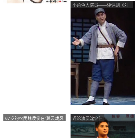
小角色大演员——评评剧《刘
胡兰》中路畅的演唱风格
67岁的农民魏凌俊在“冀云戏风
评论演员沈金伟
格”平剧票游比赛中获得月度冠
军