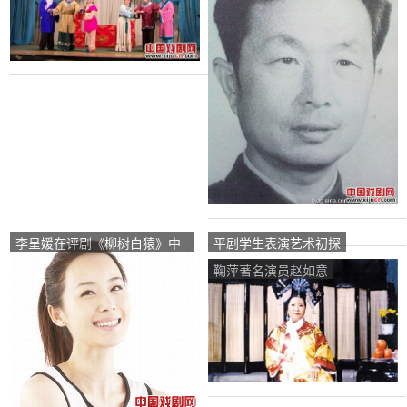
李呈媛在评剧《柳树白猿》中
平剧学生表演艺术初探
努力工作
鞠萍著名演员赵如意