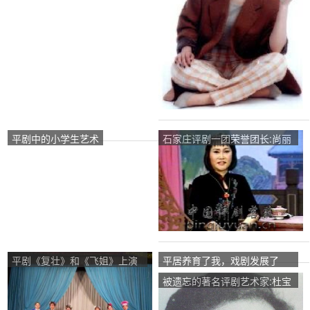
平剧中的小学生艺术
石家庄评剧一团荣誉团长:尚丽
华
平剧《复壮》和《飞姐》上演
平居养育了我，戏剧发展了
了一系列婆媳战争
我。
被遗忘的著名评剧艺术家:杜宝
玉