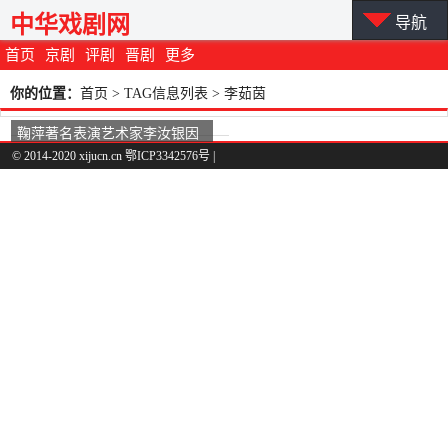
中华戏剧网
导航
首页
京剧
评剧
晋剧
更多
你的位置：
首页
> TAG信息列表 > 李茹茵
鞠萍著名表演艺术家李汝银因
病去世。
© 2014-2020 xijucn.cn 鄂ICP3342576号 |