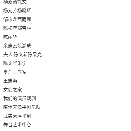
杨双涛徐文
杨元芳杨晓辉
邹市龙西雨晨
陈松年郑春林
陈丽华
余志云段湖成
夫人 陈文新陈梁光
陈文华朱宁
夏莲王尚军
王志海
女佣之家
我们的演员戏剧
陪伴天津平剧乐队
武美天津平剧
舞台艺术中心