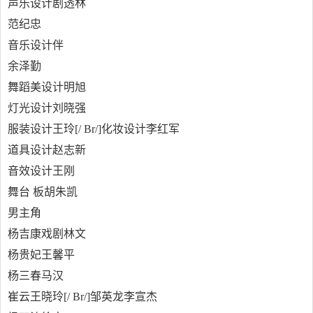
声乐设计剧透林
范纪忠
音乐设计伴
余泽勤
舞蹈美设计明旭
灯光设计刘晓强
服装设计王玲[/ Br/]化妆设计李红军
道具设计赵志新
音效设计王刚
舞台 板胡朱凯
男主角
杨吉康戏剧林文
杨贵妃王馨平
杨三春马汉
崔云王晓玲[/ Br/]邹英龙李宣杰