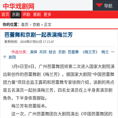
中华戏剧网
导航
首页
京剧
评剧
晋剧
更多
你的位置：
首页
>
京剧
» 正文
芭蕾舞和京剧一起表演梅兰芳
发布时间：2019年07月01日 17:15:47
作品分类：
演绎
共同
结合
京剧
芭蕾舞
《梅兰芳》
梅兰
一
个
剧院
3月6日至8日，广州芭蕾舞团将第二次进入国家大剧院演
出新创作的芭蕾舞剧《梅兰芳》。据国家大剧院“中国芭蕾舞
团力量”项目总监王露莉和芭蕾舞专家徐刚介绍，该剧的亮点
是五名演员一起扮演梅兰芳，四名女演员在上半身表演京剧
角色，下半身依靠脚趾。
梅兰芳有芭蕾版本。
这一次，广州芭蕾舞团在大剧院演出《中国芭蕾舞团的