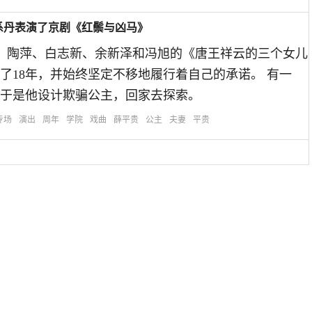
系丹表演了京剧《红鬃与凶马》
由高翠、陶萍、白志新、余新泽和冯旭的《唐王祥云的三个女儿
了18年，并始终坚定不移地履行着自己的承诺。 有一
于是他设计欺骗公主，回家去探索。
专场
演出
周年
学院
戏曲
薛平贵
公主
夫妻
平贵