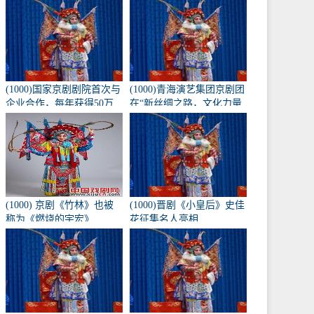
《兴化九翁》将于10月16
日在北京长安大剧院上
演。
(1000)国家京剧剧院首次与
(1000)青海演艺集团京剧团
企业合作，每年获得50万
在“新丝绸之路，文化力量
元的创作经费。
——第二届黄河流域歌剧
红梅大赛”中获得1金3银
(1000) 京剧《竹林》也被
(1000)晋剧《小皇后》史佳
称为《燃烧的宇宏》
花征集名人亮相