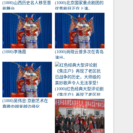
(1000)山西历史名人移至晋
(1000)北京国家重点剧团的
剧舞台
优秀剧目正在上演。
(1000)李逸霞
(1000)尚晓云曾多次在青岛
演出。
(1000)红色经典大型评论剧
《焦庄户》再现了老区抗
(1000)吴伟忠:京剧艺术在
日战争的历史，大师级的
春晚中越来越边缘化
美妙歌声令人无法享受！