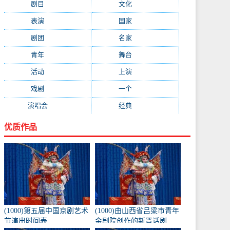
剧目
(1778)
文化
(1664)
表演
(1522)
国家
(1410)
剧团
(1344)
名家
(1344)
青年
(1303)
舞台
(1297)
活动
(1146)
上演
(1105)
戏剧
(1082)
一个
(1068)
演唱会
(1053)
经典
(1009)
优质作品
(1000)第五届中国京剧艺术
(1000)由山西省吕梁市青年
节演出时间表
金剧院创作的新晋话剧