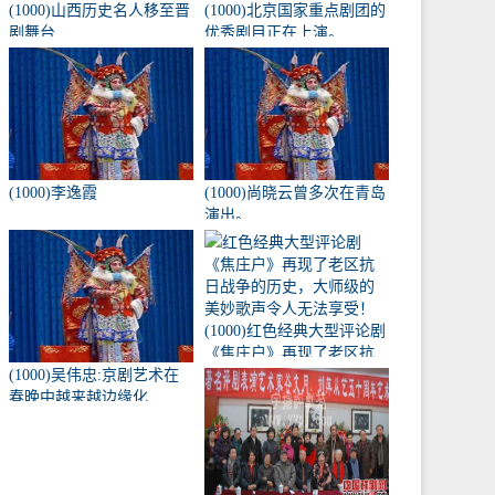
(1000)山西历史名人移至晋
(1000)北京国家重点剧团的
剧舞台
优秀剧目正在上演。
(1000)李逸霞
(1000)尚晓云曾多次在青岛
演出。
(1000)红色经典大型评论剧
《焦庄户》再现了老区抗
(1000)吴伟忠:京剧艺术在
日战争的历史，大师级的
春晚中越来越边缘化
美妙歌声令人无法享受！