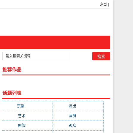
京剧
|
推荐作品
话题列表
京剧
(11223)
演出
(8103)
艺术
(4651)
演员
(3906)
剧院
(3683)
观众
(2300)