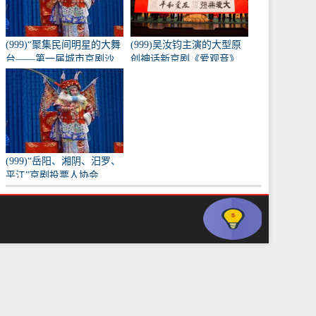
(999)“聚集民间明星的大舞
(999)吴汝钧主演的大型原
台——第一届城市京剧沙
创神话新京剧《爱观音》
龙”训练成果的表演
亮相长安大剧院
(999)“岳阳、湘阴、汨罗、
平江”京剧投票人协会