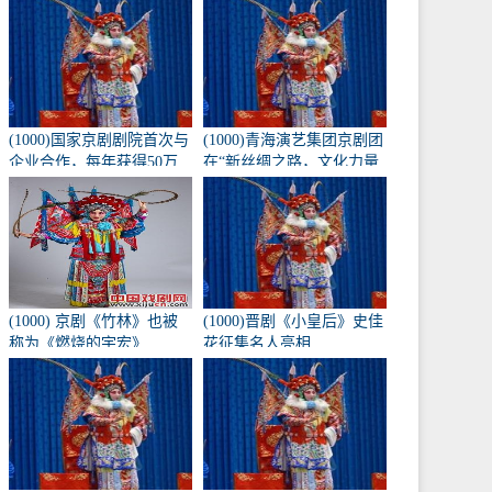
《兴化九翁》将于10月16
日在北京长安大剧院上
演。
(1000)国家京剧剧院首次与
(1000)青海演艺集团京剧团
企业合作，每年获得50万
在“新丝绸之路，文化力量
元的创作经费。
——第二届黄河流域歌剧
红梅大赛”中获得1金3银
(1000) 京剧《竹林》也被
(1000)晋剧《小皇后》史佳
称为《燃烧的宇宏》
花征集名人亮相