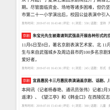
从十月起，宁夏演艺集团京剧院拉开了高雅艺
期。尽管面临资金、场地等诸多困难，但仍坚
市第二十一小学演出后，校园公益表演中引入
发布时间：2019-07-01 16:43:48 | 评论：
0
| 浏览：
558
| 话题：
坚持
朱宝光先生被邀请到武强县开展各种形式的京
京剧
11月6日至8日，著名京剧表演艺术家、北 11月
生与来自武强城乡及周边县市的100多名京剧
爱好者，
发布时间：2019-07-01 16:43:36 | 评论：
0
| 浏览：
245
| 话题：
形式
宜昌惠民卡三月惠民表演涵盖京剧、话剧、
京剧
本网讯（记者杨春艳、通讯员张伟）记者2月3月
遥津》、《望江亭》和《韩金口》在西陵区志祥路
发布时间：2019-07-01 15:43:40 | 评论：
0
| 浏览：
560
| 话题：
儿童