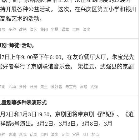
 据了解，京剧剧院目前正处于从企业到制度的过渡时
持开展各种公益活动。 这次，在兴庆区第五小学和银川
高雅艺术的活动，
开展
多种
改制
演艺
集团
宁夏
课本
京剧
演出
剧“师徒”活动。
7日上午9: 00至下午6: 00，在友谊餐厅大厅，朱宝光先
爱好者举行了京剧联谊音乐会。 梁桂云，武强县的京剧
京剧
活动
多种
开展
先生
爱好者
朱宝光
演唱
武强
儿童剧等多种表演形式
2日和3月3日19:30，京剧团将带京剧《醉妃》、《逍
6号演出。3月2日，3月3日，3月8日，3月
多种
表演
形式
话剧
京剧
演出
涵盖
宜昌
3月
地点