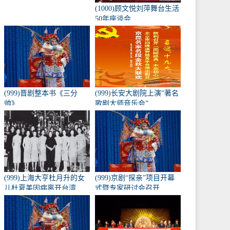
(1000)顾文悦刘萍舞台生活
50年座谈会
(999)晋剧整本书《三分
(999)长安大剧院上演“著名
帅》
歌剧大师音乐会”
(999)上海大亨杜月升的女
(999)京剧“探亲”项目开幕
儿杜夏美因病离开台湾
式暨专家研讨会召开