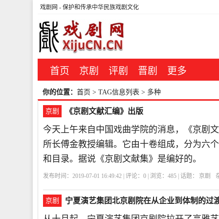
戏剧网
- 保护和传承中华民族戏剧文化
首页
京剧
评剧
晋剧
更多
你的位置：
首页
> TAG信息列表 > 多种
《京剧文献汇编》出版
京剧
今天上午来自中国戏曲学院的消息，《京剧文
所长傅金教授编辑。它由十卷组成，分为六个
和目录。据说《京剧文献集》是编好的。
发布时间：2019-07-01 16:49:42 | 评论：
0
| 浏览：
485
| 话题：
京剧
宁夏演艺集团北京剧院在从企业到体制的过
京剧