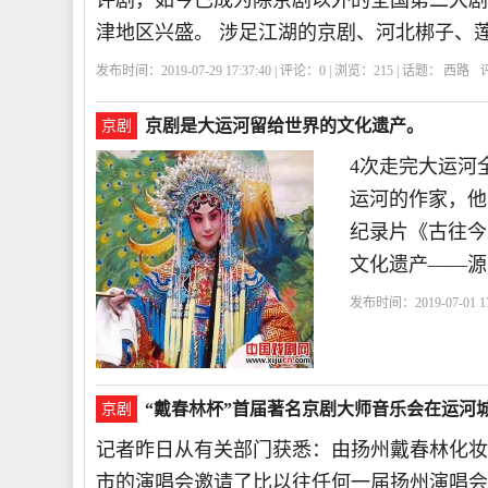
评剧，如今已成为除京剧以外的全国第二大剧 
津地区兴盛。 涉足江湖的京剧、河北梆子、
发布时间：2019-07-29 17:37:40 | 评论：
0
| 浏览：
215
| 话题：
西路
京剧是大运河留给世界的文化遗产。
京剧
4次走完大运河
运河的作家，他
纪录片《古往今
文化遗产——源
发布时间：2019-07-01 17
来了
班子
“戴春林杯”首届著名京剧大师音乐会在运河
京剧
记者昨日从有关部门获悉：由扬州戴春林化妆
市的演唱会邀请了比以往任何一届扬州演唱会