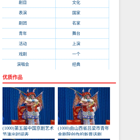
剧目
(1778)
文化
(1664)
表演
(1522)
国家
(1410)
剧团
(1344)
名家
(1344)
青年
(1303)
舞台
(1297)
活动
(1146)
上演
(1105)
戏剧
(1082)
一个
(1068)
演唱会
(1053)
经典
(1009)
优质作品
(1000)第五届中国京剧艺术
(1000)由山西省吕梁市青年
节演出时间表
金剧院创作的新晋话剧