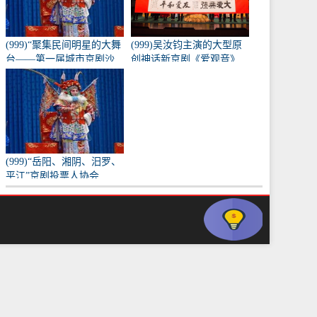
(999)“聚集民间明星的大舞
(999)吴汝钧主演的大型原
台——第一届城市京剧沙
创神话新京剧《爱观音》
龙”训练成果的表演
亮相长安大剧院
(999)“岳阳、湘阴、汨罗、
平江”京剧投票人协会