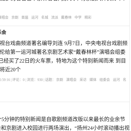
演唱会
京剧
首届
运河
名城
流派
戴春林
中学
精彩
乐会
电视台戏曲频道著名编导刘连 9月7日，中央电视台戏剧频
伦给第一运河城著名京剧艺术家“戴春林杯”演唱会组委
我已经买了22日的火车票，特地为这个特别新闻而来 到目
将近20个
:59:16 | 评论：
0
| 浏览：
930
| 话题：
京剧
演唱会
采访
媒体
组委会
运河
名
这个5分钟的特别新闻是自歌剧频道改版以来最长的业余节
会和京剧进入校园进行两场演出，“扬州24小时滚动播出视