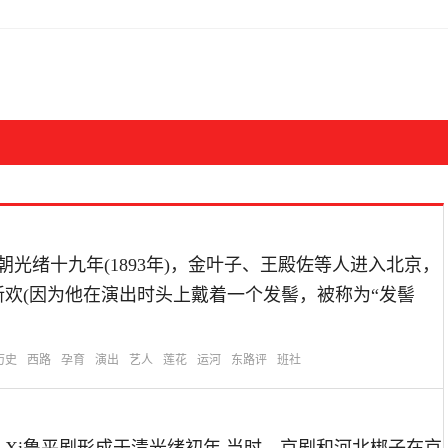
朝光绪十九年(1893年)，金叶子、王殿佐等人进入北京，
新欢(因为他在演出时头上戴着一个发髻，被称为“发髻
历史
西路
孕育
演出
艺人
莲花
运河
东路评
班社