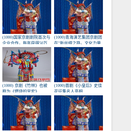
《兴化九翁》将于10月16
日在北京长安大剧院上
演。
(1000)国家京剧剧院首次与
(1000)青海演艺集团京剧团
企业合作，每年获得50万
在“新丝绸之路，文化力量
元的创作经费。
——第二届黄河流域歌剧
红梅大赛”中获得1金3银
(1000) 京剧《竹林》也被
(1000)晋剧《小皇后》史佳
称为《燃烧的宇宏》
花征集名人亮相