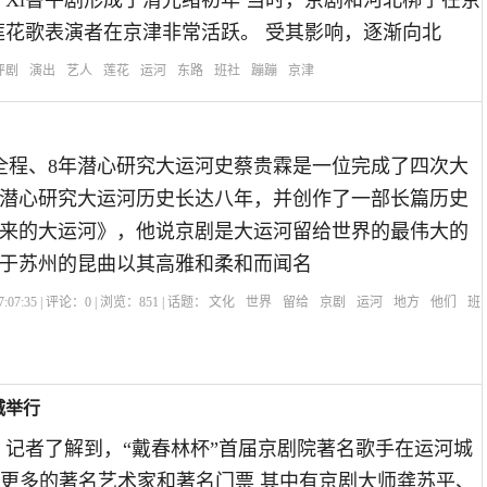
Xi鲁平剧形成于清光绪初年 当时，京剧和河北梆子在京
莲花歌表演者在京津非常活跃。 受其影响，逐渐向北
评剧
演出
艺人
莲花
运河
东路
班社
蹦蹦
京津
全程、8年潜心研究大运河史蔡贵霖是一位完成了四次大
潜心研究大运河历史长达八年，并创作了一部长篇历史
来的大运河》，他说京剧是大运河留给世界的最伟大的
于苏州的昆曲以其高雅和柔和而闻名
:07:35 | 评论：
0
| 浏览：
851
| 话题：
文化
世界
留给
京剧
运河
地方
他们
班
城举行
 记者了解到，“戴春林杯”首届京剧院著名歌手在运河城
更多的著名艺术家和著名门票 其中有京剧大师龚苏平、