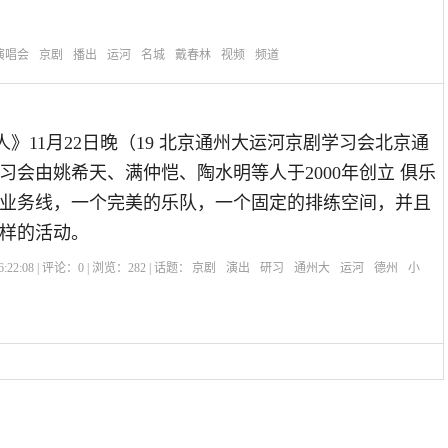
演唱会
京剧
播出
运河
名城
戴春林
视频
频道
人》11月22日晚（19 北京通州大运河京剧学习会北京通
习会由姚希天、满仲恺、陶水明等人于2000年创立 俱乐
业务线，一个完美的乐队，一个固定的排练空间，并且
样的活动。
:22:08 | 评论：
0
| 浏览：
282
| 话题：
京剧
演出
研习
通州大
运河
德州
小
人》