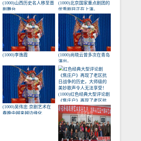
(1000)山西历史名人移至晋
(1000)北京国家重点剧团的
剧舞台
优秀剧目正在上演。
(1000)李逸霞
(1000)尚晓云曾多次在青岛
演出。
(1000)红色经典大型评论剧
《焦庄户》再现了老区抗
(1000)吴伟忠:京剧艺术在
日战争的历史，大师级的
春晚中越来越边缘化
美妙歌声令人无法享受！