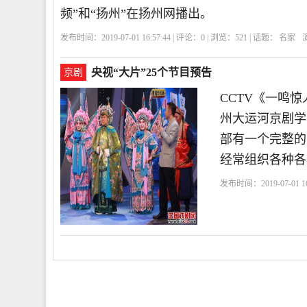
频”和“扬州”在扬州网播出。
发布时间：2019-07-01 16:57:44 | 评论：
0
| 浏览：
521
| 话题：
名家
央视“大片”25个节目预告
京剧
CCTV《一鸣惊
州大运河京剧学
部有一个完整的
经常组织各种各
发布时间：2019-07-01 16
品
龙弘艺
《一鸣惊