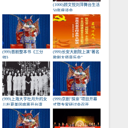
(1000)顾文悦刘萍舞台生活
50年座谈会
(999)晋剧整本书《三分
(999)长安大剧院上演“著名
帅》
歌剧大师音乐会”
(999)上海大亨杜月升的女
(999)京剧“探亲”项目开幕
儿杜夏美因病离开台湾
式暨专家研讨会召开