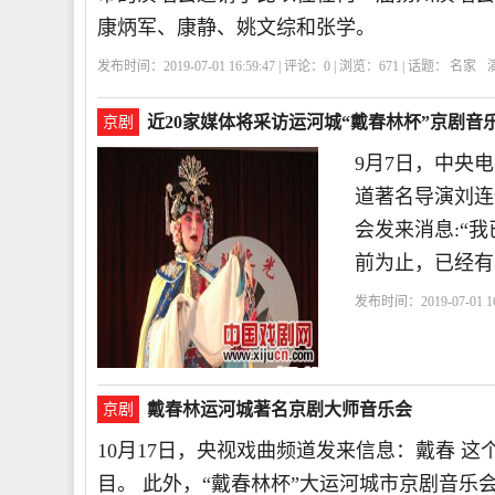
康炳军、康静、姚文综和张学。
发布时间：2019-07-01 16:59:47 | 评论：
0
| 浏览：
671
| 话题：
名家
近20家媒体将采访运河城“戴春林杯”京剧音
京剧
9月7日，中央
道著名导演刘连
会发来消息:“
前为止，已经有
发布时间：2019-07-01 16
城
9月
全国
戴春林运河城著名京剧大师音乐会
京剧
10月17日，央视戏曲频道发来信息：戴春 
目。 此外，“戴春林杯”大运河城市京剧音乐