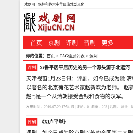
戏剧网
- 保护和传承中华民族戏剧文化
首页
京剧
评剧
晋剧
更多
你的位置：
首页
> TAG信息列表 > 运河
Xi鲁平居平居历史的另一个源头源于北运河
评剧
天津视窗1月23日讯：评剧，如今已成为除 清
以著名的北京荷花艺术家赵新欢为老师。 赵
赵”)是一个从清朝接受金钱和食物的汉军。
发布时间：2019-07-29 17:54:15 | 评论：
0
| 浏览：
293
| 话题：
源头
《Xi卢平举》
评剧