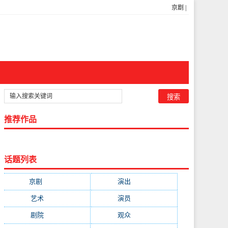
京剧
|
推荐作品
话题列表
京剧
(11223)
演出
(8103)
艺术
(4651)
演员
(3906)
剧院
(3683)
观众
(2300)