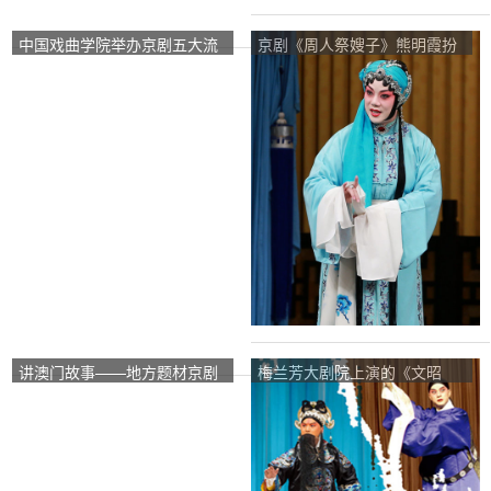
中国戏曲学院举办京剧五大流
京剧《周人祭嫂子》熊明霞扮
派舞蹈表演
演冯苏慧
讲澳门故事——地方题材京剧
梅兰芳大剧院上演的《文昭
的内外
关》和《周人献嫂》