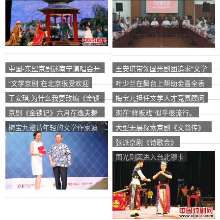
民”上演晋剧《伊三亭》
研讨会
中国-东盟京剧迷南宁演唱会开
王安琪带领国光剧团追求“文学
幕
京剧”
“文学京剧”在北京很受欢迎
叶少兰在舞台上帮助金喜全表
演
王安琪:为什么我要改编《金锁
梅宝九担任文学人才竞赛顾问
记》
京剧《金锁记》六月在逸夫舞
现在“样板戏”似乎很流行。
台上演
梅宝九邀请年轻的文学作家迪
大型无展探索京剧《文翁传》
恩(Dean)写一部梅兰芳生平传
获“大型剧本铜奖”
张派京剧《诗歌会》
记。
国光剧团进入台北穆卡