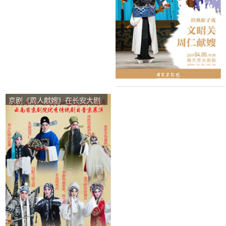
京剧《周人献嫂》在长安大剧
院上演