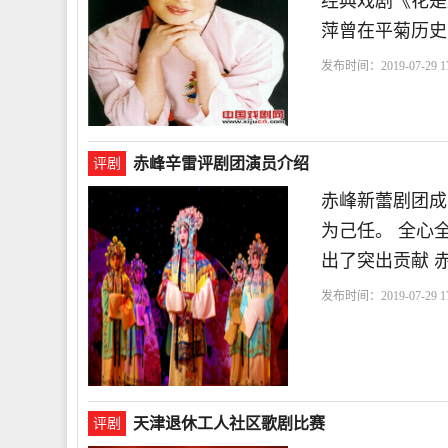
经典戏剧《花是
萍曾在平菊历史
发布时间：2019-07-29 17
典
剧院
沈阳
荣获
赤峰辛雷评剧团演员介绍
评剧
赤峰新蕾剧团成
为己任。 全心
出了突出贡献 
发布时间：2019-07-29 17
一
剧目
获得
天津退休工人社区歌剧比赛
评剧