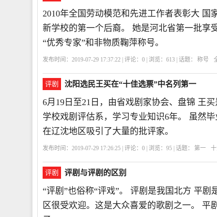
2010年全国劳动模范和先进工作者表彰大 
新学校的第一个后裔。 她是河北省第一批享
“优秀专家”和非物质鞠萍称号。
发布时间：2019-07-29 17:37:22 | 评论：
0
| 浏览：
613
| 话题：
称号
沈阳选民王买在“十佳选票”中名列第一
评剧
6月19日至21日，由省戏剧家协会、盘锦 
学校戏剧评估系，学习专业知识6年。 虽然
在辽沈地区吸引了大量的批评家。
发布时间：2019-07-29 17:26:25 | 评论：
0
| 浏览：
95
| 话题：
第一
十
评剧与评剧的区别
评剧
“评剧”也俗称“评戏”。 评剧是我国北方 
区很受欢迎。这是大众喜爱的歌剧之一。 平剧