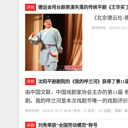
德运会用台剧表演失落的传统平剧《王华买
评剧
《北京德云社-德
发布时间：2019-07-29 17
分
领衔
郭德纲
沈阳平剧剧院的《我的呼兰河》获得了第11
评剧
由中国文联、中国戏剧家协会主办的第11届 
剧。我的呼兰河是本次戏剧节唯一的戏剧评价
发布时间：2019-07-29 17:39:00 | 评论：
0
| 浏览：
76
| 话题：
戏剧
第
刘秀荣获“全国劳动模范”称号
评剧