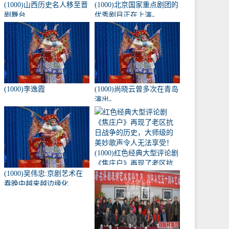
(1000)山西历史名人移至晋
(1000)北京国家重点剧团的
剧舞台
优秀剧目正在上演。
(1000)李逸霞
(1000)尚晓云曾多次在青岛
演出。
(1000)红色经典大型评论剧
《焦庄户》再现了老区抗
(1000)吴伟忠:京剧艺术在
日战争的历史，大师级的
春晚中越来越边缘化
美妙歌声令人无法享受！