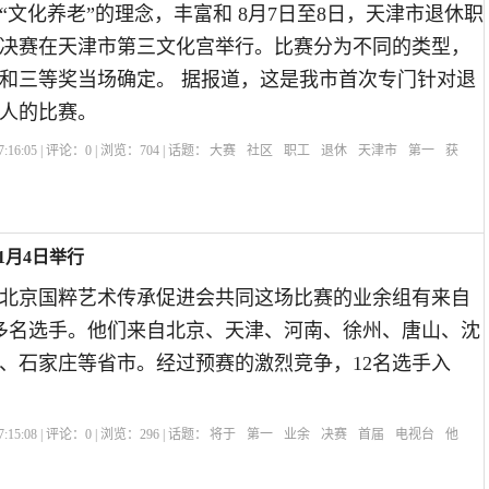
“文化养老”的理念，丰富和 8月7日至8日，天津市退休职
决赛在天津市第三文化宫举行。比赛分为不同的类型，
和三等奖当场确定。 据报道，这是我市首次专门针对退
人的比赛。
:16:05 | 评论：
0
| 浏览：
704
| 话题：
大赛
社区
职工
退休
天津市
第一
获
1月4日举行
北京国粹艺术传承促进会共同这场比赛的业余组有来自
0多名选手。他们来自北京、天津、河南、徐州、唐山、沈
、石家庄等省市。经过预赛的激烈竞争，12名选手入
:15:08 | 评论：
0
| 浏览：
296
| 话题：
将于
第一
业余
决赛
首届
电视台
他