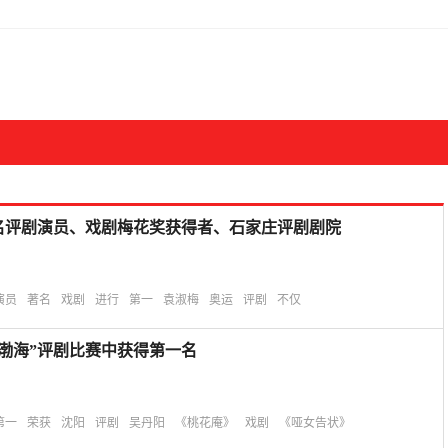
名评剧演员、戏剧梅花奖获得者、石家庄评剧剧院
演员
著名
戏剧
进行
第一
袁淑梅
奥运
评剧
不仅
渤海”评剧比赛中获得第一名
第一
荣获
沈阳
评剧
吴丹阳
《桃花庵》
戏剧
《哑女告状》