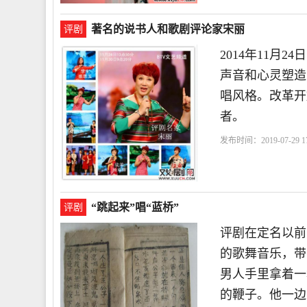
著名的说书人和歌剧评论家宋丽
评剧
2014年11月2
声音和心灵塑造
唱风格。改革开
者。
发布时间：2019-07-29 17
目
本期
《欢天戏地
“跳起来”唱“蓝桥”
评剧
评剧在定名以前
的歌舞音乐，带
男人手里拿着一
的鞭子。他一边