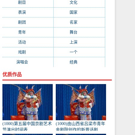
剧目
(1778)
文化
(1664)
表演
(1522)
国家
(1410)
剧团
(1344)
名家
(1344)
青年
(1303)
舞台
(1297)
活动
(1146)
上演
(1105)
戏剧
(1082)
一个
(1068)
演唱会
(1053)
经典
(1009)
优质作品
(1000)第五届中国京剧艺术
(1000)由山西省吕梁市青年
节演出时间表
金剧院创作的新晋话剧