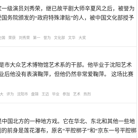
国家一级演员刘秀荣，继已故平剧大师辛夏风之后，被誉为
受国务院颁发的“政府特殊津贴”的人，被中国文化部授予
全国
荣获
刘秀荣
第一
誉为
文化部
文华
大奖
王买是市大众艺术博物馆艺术系的干部。他毕业于沈阳艺术
毕业后他没有表演鞠萍，但他仍然非常爱鞠萍。 这场比赛
大
评为
沈阳市
盘锦
王迈
毕业
参加
艺术
热烈
平剧是中国北方的一种地方戏。它在华北、东北和其他一些地
的前身是莲花瀑布，原名“平腔梆子”和“京东一号平腔梆