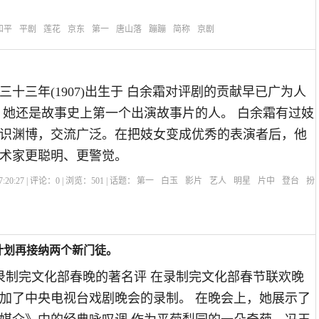
和平
平剧
莲花
京东
第一
唐山落
蹦蹦
简称
京剧
三十三年(1907)出生于 白余霜对评剧的贡献早已广为人
，她还是故事史上第一个出演故事片的人。 白余霜有过妓
识渊博，交流广泛。在把妓女变成优秀的表演者后，他
术家更聪明、更警觉。
:20:27 | 评论：
0
| 浏览：
501
| 话题：
第一
白玉
影片
艺人
明星
片中
登台
扮
计划再接纳两个新门徒。
刚录制完文化部春晚的著名评 在录制完文化部春节联欢晚
加了中央电视台戏剧晚会的录制。 在晚会上，她展示了