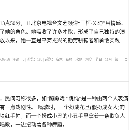
4日13点50分，11北京电视台文艺频道“田桓·Xi迪”用情感、
了她的角色。她吸收了许多才能，形成了自己独特的演
放以来，她一直是平菊振兴的勤劳耕耘者和勇敢实践
:09:56 | 评论：
0
| 浏览：
185
| 话题：
名家
名师
宋丽
观众
节目
11月
第一
剧
》
，民间习称很多，如“蹦蹦戏 “跳绳”是一种由两个人表演
有一点戏剧性。 唱歌时，一个扮成花旦(假扮成女人)的
块红手帕，而一个扮成小丑的小丑手里拿着一条欺负人
唱歌，一边扭动着各种舞蹈。