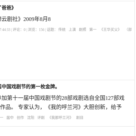
了爸爸》
云剧社》2009年8月8
:44:33 | 评论：
0
| 浏览：
156
| 话题：
传统
上演
剧照
第一
《王华买父》
（部
届中国戏剧节的第一枚金牌。
参加第十一届中国戏剧节的28部戏剧选自全国127部戏
作品。 专家认为，《我的呼兰河》大胆创新，给予
一
届中
创作
沈阳
评剧
《我那呼兰河》
剧目