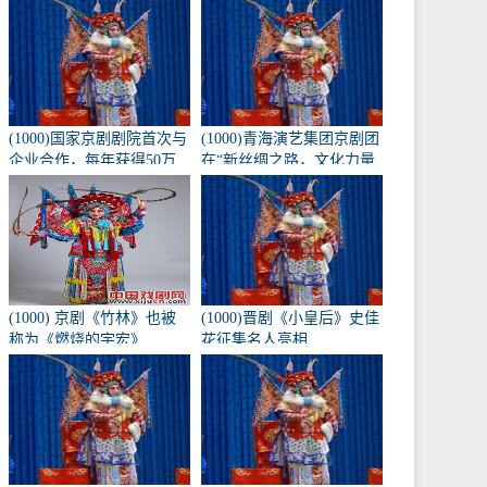
《兴化九翁》将于10月16
日在北京长安大剧院上
演。
(1000)国家京剧剧院首次与
(1000)青海演艺集团京剧团
企业合作，每年获得50万
在“新丝绸之路，文化力量
元的创作经费。
——第二届黄河流域歌剧
红梅大赛”中获得1金3银
(1000) 京剧《竹林》也被
(1000)晋剧《小皇后》史佳
称为《燃烧的宇宏》
花征集名人亮相