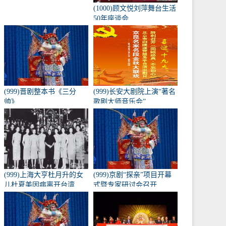
(1000)顾文悦刘萍舞台生活
50年座谈会
(999)晋剧整本书《三分
(999)长安大剧院上演“著名
帅》
歌剧大师音乐会”
(999)上海大亨杜月升的女
(999)京剧“探亲”项目开幕
儿杜夏美因病离开台湾
式暨专家研讨会召开