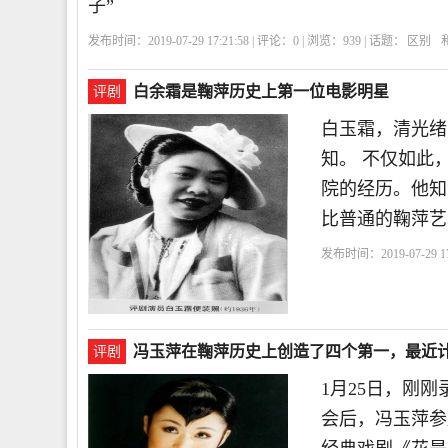
子”
发布时间：2019-07-29 17:21:58 | 评论：
0
| 浏览：
939
| 话题：
区别
白余霜是鞠萍历史上第一位电影明星
评剧
白玉霜，清光绪
知。 不仅如此
院的经历。他知
比普通的鞠萍艺
发布时间：2019-07-29 17
演
海棠
洪深
冯玉萍在鞠萍历史上创造了四个第一，最近
评剧
1月25日，刚
会后，冯玉萍参