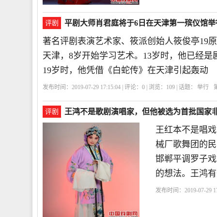
平剧大师肖君庭将于6日在天津第一殡仪馆举
评剧
著名评剧表演艺术家、筱派创始人筱俊亭19原名
天津，8岁开始学习艺术。13岁时，他已经是
19岁时，他凭借《白蛇传》在天津引起轰动
发布时间：2019-07-29 17:15:04 | 评论：
0
| 浏览：
109
| 话题：
举行
王鸿不是歌剧演唱家，但他被选为首批国家
评剧
王红本不是唱戏
械厂歌舞团的民
邯郸平调罗子戏
的想法。王鸿有
发布时间：2019-07-29 17
一
王红
平调落
戏剧