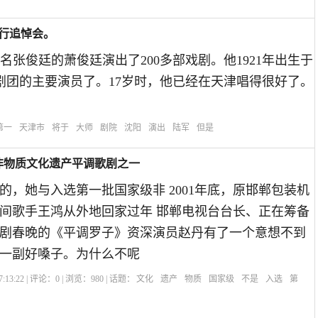
行追悼会。
张俊廷的萧俊廷演出了200多部戏剧。他1921年出生于
剧团的主要演员了。17岁时，他已经在天津唱得很好了。
第一
天津市
将于
大师
剧院
沈阳
演出
陆军
但是
非物质文化遗产平调歌剧之一
的，她与入选第一批国家级非 2001年底，原邯郸包装机
间歌手王鸿从外地回家过年 邯郸电视台台长、正在筹备
剧春晚的《平调罗子》资深演员赵丹有了一个意想不到
一副好嗓子。为什么不呢
:13:22 | 评论：
0
| 浏览：
980
| 话题：
文化
遗产
物质
国家级
不是
入选
第