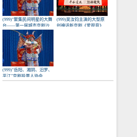
(999)“聚集民间明星的大舞
(999)吴汝钧主演的大型原
台——第一届城市京剧沙
创神话新京剧《爱观音》
龙”训练成果的表演
亮相长安大剧院
(999)“岳阳、湘阴、汨罗、
平江”京剧投票人协会