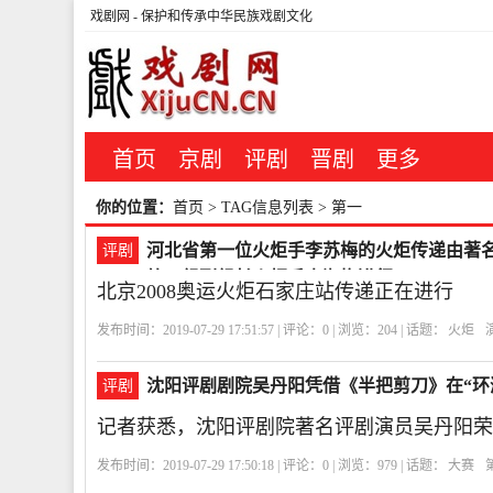
戏剧网
- 保护和传承中华民族戏剧文化
首页
京剧
评剧
晋剧
更多
你的位置：
首页
> TAG信息列表 > 第一
河北省第一位火炬手李苏梅的火炬传递由著
评剧
第一组副组长火炬手袁淑梅进行。
北京2008奥运火炬石家庄站传递正在进行
发布时间：2019-07-29 17:51:57 | 评论：
0
| 浏览：
204
| 话题：
火炬
沈阳评剧剧院吴丹阳凭借《半把剪刀》在“环
评剧
记者获悉，沈阳评剧院著名评剧演员吴丹阳荣
发布时间：2019-07-29 17:50:18 | 评论：
0
| 浏览：
979
| 话题：
大赛