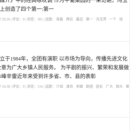
媒介》中的经典咏叹调 作为平菊梨园的一朵奇葩，冯玉
上创造了四个第一:第一
:18:26 | 评论：
0
| 浏览：
361
| 话题：
准备
两位
最近
第一
冯玉萍
一个
经
立于1984年，全团有演职 以市场为导向，传播先进文化
全意为广大乡镇人民服务。 为平剧的振兴、繁荣和发展做
赤峰辛雷近年来受到许多省、市、县的表彰
:16:30 | 评论：
0
| 浏览：
116
| 话题：
介绍
演员
赤峰
剧团
团长
广大
观众
第