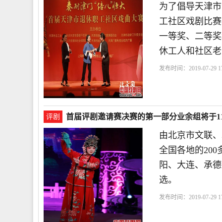
为了倡导天津市
工社区戏剧比赛
一等奖、二等奖
休工人和社区老
发布时间：2019-07-29 17
得
演唱
参赛
首届评剧邀请赛决赛的第一部分业余组将于1
评剧
由北京市文联、
全国各地的20
阳、大连、承德
选。
发布时间：2019-07-29 17
们
学习
沈阳
本周