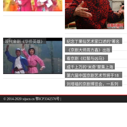
现代金剧《华侨英雄》
纪念丁果仙艺术家口述的“著名
歌手和母亲”
《京剧大师周方鑫》出版
看京剧《红鬃与凶马》
成千上万的“米奇”聚集上海
第六届中国京剧艺术节将于18
日闭幕
刘增福的京剧博览会，一系列
京剧研究，出版发行。
© 2014-2020 xijucn.cn 鄂ICP3342576号 |