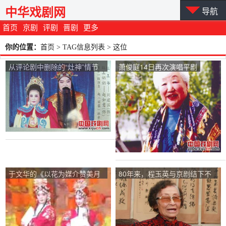
中华戏剧网
导航
首页
京剧
评剧
晋剧
更多
你的位置：
首页
> TAG信息列表 > 这位
从评论剧中删除的“灶神”情节
萧俊庭14日再次演唱平剧
仍然很受欢迎。
于文华的《以花为媒介赞美月
80年来，程玉英与京剧结下不
蛾》
解之缘