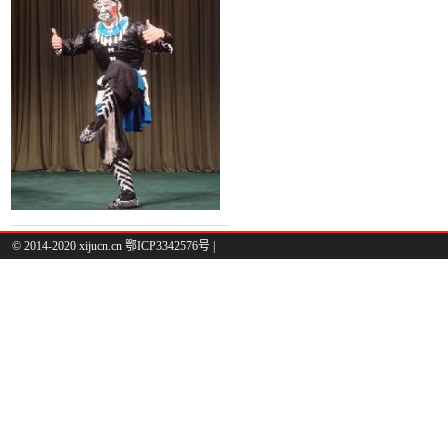
© 2014-2020 xijucn.cn 鄂ICP3342576号 |