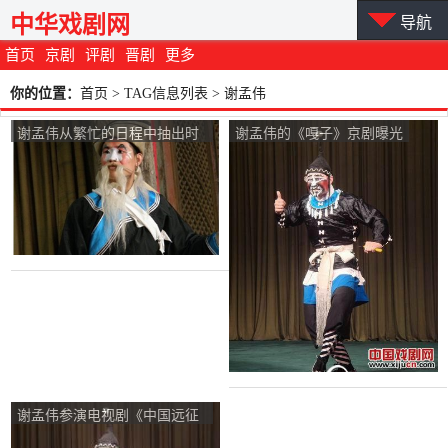
中华戏剧网
导航
首页
京剧
评剧
晋剧
更多
你的位置：
首页
> TAG信息列表 > 谢孟伟
谢孟伟从繁忙的日程中抽出时
谢孟伟的《嘎子》京剧曝光
间学习京剧
谢孟伟参演电视剧《中国远征
军》