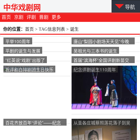
中华戏剧网
导航
首页
京剧
评剧
晋剧
更多
你的位置：
首页
> TAG信息列表 > 诞生
平举100周年
唐山“梨园小剧场天天见”今晚
开幕。
平剧的诞生与发展
吴祖光与三本书的诞生
”红英说“戏剧”出版了
首届“滨海杯”全国评剧新苗交
流展诞生了10名全国评剧未来
祝评剧白排剧团生日快乐
纪念评剧诞生110周年
明星和40名全国评剧新苗
百花齐放百年“评论”——纪念
从圣各庄城蔡照莲花落子到吴
平剧诞生110周年
陀折子戏——平剧诞生初期的
艰难曲折