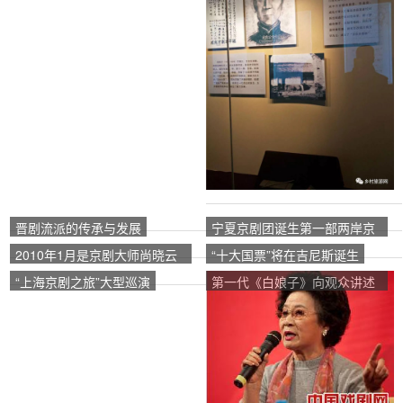
晋剧流派的传承与发展
宁夏京剧团诞生第一部两岸京
剧
2010年1月是京剧大师尚晓云
“十大国票”将在吉尼斯诞生
和荀慧生诞辰110周年。
“上海京剧之旅”大型巡演
第一代《白娘子》向观众讲述
了《白蛇传》的诞生和幕后故
事