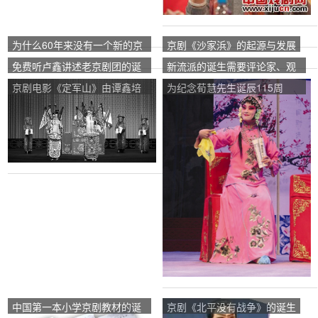
为什么60年来没有一个新的京
京剧《沙家浜》的起源与发展
剧流派诞生？
免费听卢鑫讲述老京剧团的诞
新流派的诞生需要评论家、观
生
众和媒体的宽容和支持。
京剧电影《定军山》由谭鑫培
为纪念荀慧先生诞辰115周
第六代和第七代继承人谭孝曾
年，陈晖在广西为荀弼做了特
和谭正岩主演。
别表演。
中国第一本小学京剧教材的诞
京剧《北平没有战争》的诞生