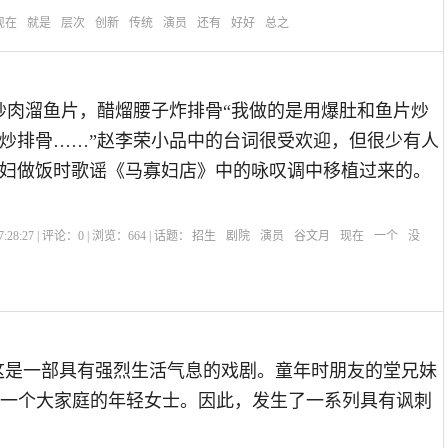
现在
就是
层次
创新
传统
演员
还有
好好
总之
炒肉溜鱼片，醋熘腰子炸排骨“我做的是用爆肚和鱼片炒
炒排骨……”赵李荣小品中的台词很受欢迎，但很少有人
妇做饭时歌谣《马寡妇店》中的咏叹调中移植过来的。
:28:27 | 评论：
0
| 浏览：
664
| 话题：
招生
剧院
演员
谷文月
现在
一个
没
 这是一部具有强烈生活气息的戏剧。童年时朋友的堂兄妹
一个大家庭的年轻女士。因此，发生了一系列具有讽刺