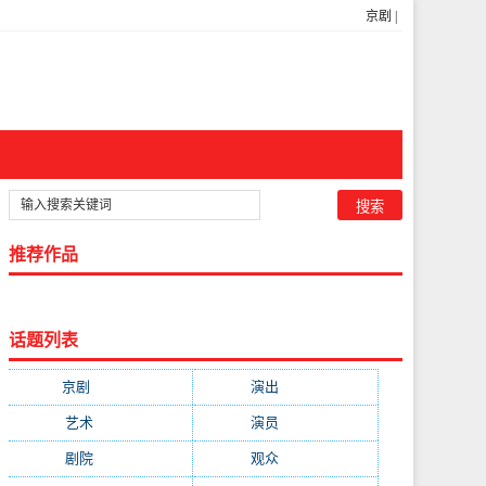
京剧
|
推荐作品
话题列表
京剧
(11223)
演出
(8103)
艺术
(4651)
演员
(3906)
剧院
(3683)
观众
(2300)