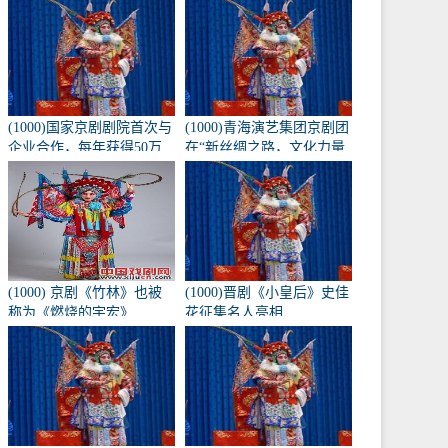
《兴化九翁》将于10月16
日在北京长安大剧院上
演。
(1000)国家京剧剧院首次与
(1000)青海演艺集团京剧团
企业合作，每年获得50万
在“新丝绸之路，文化力量
元的创作经费。
——第二届黄河流域歌剧
红梅大赛”中获得1金3银
(1000) 京剧《竹林》也被
(1000)晋剧《小皇后》史佳
称为《燃烧的宇宏》
花征集名人亮相