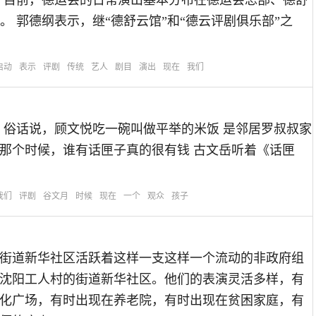
 目前，德运会的日常演出基本分布在德运会总部、德舒
 郭德纲表示，继“德舒云馆”和“德云评剧俱乐部”之
启动
表示
评剧
传统
艺人
剧目
演出
现在
我们
 俗话说，顾文悦吃一碗叫做平举的米饭 是邻居罗叔叔家
 那个时候，谁有话匣子真的很有钱 古文岳听着《话匣
我们
评剧
谷文月
时候
现在
一个
观众
孩子
街道新华社区活跃着这样一支这样一个流动的非政府组
沈阳工人村的街道新华社区。他们的表演灵活多样，有
化广场，有时出现在养老院，有时出现在贫困家庭，有