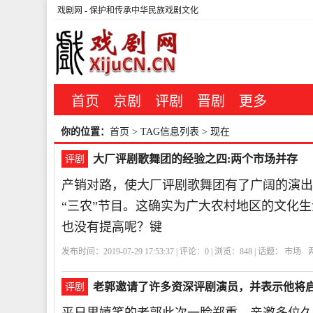
戏剧网
- 保护和传承中华民族戏剧文化
首页
京剧
评剧
晋剧
更多
你的位置：
首页
> TAG信息列表 > 现在
大厂评剧歌舞团的经验之四:两个市场并存
评剧
产销对路，使大厂评剧歌舞团有了广阔的演出李
“三农”节目。这确实为广大农村地区的文化
也没有提高呢？键
发布时间：2019-07-29 17:53:37 | 评论：
0
| 浏览：
848
| 话题：
市场
老郭邀请了许多资深评剧演员，并表示他将启
评剧