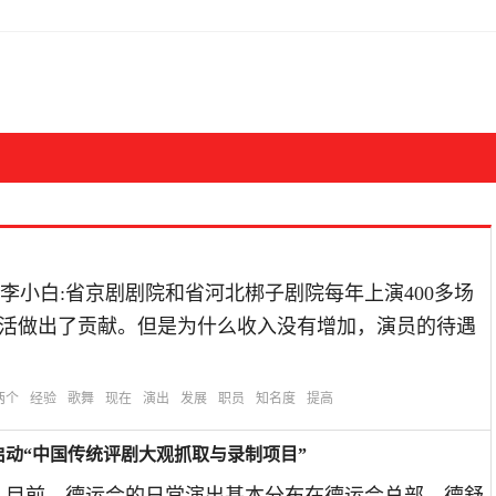
小白:省京剧剧院和省河北梆子剧院每年上演400多场
生活做出了贡献。但是为什么收入没有增加，演员的待遇
两个
经验
歌舞
现在
演出
发展
职员
知名度
提高
动“中国传统评剧大观抓取与录制项目”