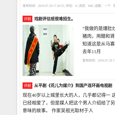
发布时间：2019-07-29 17:28:55 | 评论：
0
| 浏览：
948
| 话题：
一个
戏剧评估班很难招生。
评剧
“我做的是爆肚
猪肉，用醋和肾
知道这是从马寡
去年11月
发布时间：2019-07-29 17
有
国评
艺术
他们
从平剧《花儿为媒介》到国产连环画电视剧
评剧
现在40岁以上城里长大的人，几乎都记得一
已经相爱了，但是媒人把这个男人介绍给了另
意味的故事。 作家吴祖光取材于人