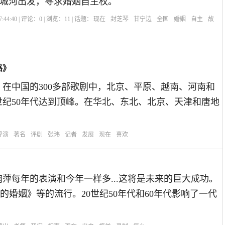
城河出发，寻求婚姻自主权。
:44:40 | 评论：
0
| 浏览：
11
| 话题：
现在
封芝琴
甘宁边
全国
婚姻
自主
故
路》
在中国的300多部歌剧中，北京、平原、越南、河南和
世纪50年代达到顶峰。在华北、东北、北京、天津和唐地
导演
著名
评剧
张玮
记者
发展
现在
喜欢
果鞠萍每年的表演和今年一样多...这将是未来的巨大成功。
婚姻》等的流行。20世纪50年代和60年代影响了一代