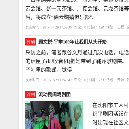
平日里嬉笑的老郭此次一脸郑重，亲邀多位久
云会馆、张一元茶馆、广德会馆、云龙茶馆等。
后，将成立“德云鞠婧俱乐部”。
发布时间：2019-07-29 17:52:30 | 评论：
0
| 浏览：
120
| 话题：
工程
顾文悦:平举100年让我们从头开始
评剧
采访之前，笔者跟谷文月通过几次电话。电话
的话匣子(即收音机)把她带到了鞠萍歌剧院。
子》里的歌谣，觉得
发布时间：2019-07-29 17:49:42 | 评论：
0
| 浏览：
753
| 话题：
开始
流动民间戏剧团
评剧
在沈阳市工人村
织平剧团活跃在
时出现在社区文