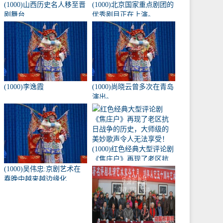
(1000)山西历史名人移至晋
(1000)北京国家重点剧团的
剧舞台
优秀剧目正在上演。
(1000)李逸霞
(1000)尚晓云曾多次在青岛
演出。
(1000)红色经典大型评论剧
《焦庄户》再现了老区抗
(1000)吴伟忠:京剧艺术在
日战争的历史，大师级的
春晚中越来越边缘化
美妙歌声令人无法享受！