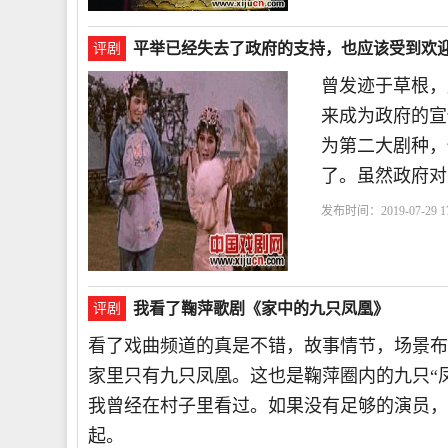
平举已经失去了政府的支持，也应该受到欢
评剧
曾发迹于草根，
来成为政府的宣
为第二大剧种，
了。虽然政府对
发布时间：2019-07-29 17
天
如果
没有
我看了鞠萍歌剧《家中的九只凤凰》
评剧
看了戏曲频道的真是不错，故事情节，场景布
家里只有九只凤凰。这也是鞠萍圈内的九只“
我曾经在村子里看过。如果没有足够的演员，
起。