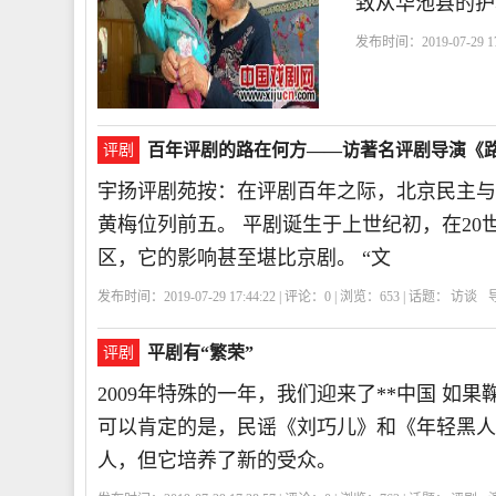
致从华池县的护
发布时间：2019-07-29 17
事
马锡五
专员
百年评剧的路在何方——访著名评剧导演《
评剧
宇扬评剧苑按：在评剧百年之际，北京民主与 
黄梅位列前五。 平剧诞生于上世纪初，在20
区，它的影响甚至堪比京剧。 “文
发布时间：2019-07-29 17:44:22 | 评论：
0
| 浏览：
653
| 话题：
访谈
平剧有“繁荣”
评剧
2009年特殊的一年，我们迎来了**中国 如
可以肯定的是，民谣《刘巧儿》和《年轻黑人的
人，但它培养了新的受众。