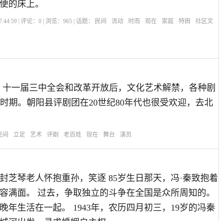
便的床上。
:44:59 | 评论：
0
| 浏览：
965
| 话题：
民间
流动
时而
现在
家庭
特困
社区文
 十一届三中全会和改革开放后，文化艺术解禁，各种剧
时期。朝阳县评剧团在20世纪80年代也很受欢迎，去北
民间
立足
艺术
评剧
老百姓
现在
舞台
演员
，封芝琴老人怀抱重孙，笑逐 85岁生日那天，冯·秦致抱着
容满面。 过去，争取独立的斗争在全国是众所周知的。
晚年生活在一起。 1943年，农历四月初三，19岁的冯秦