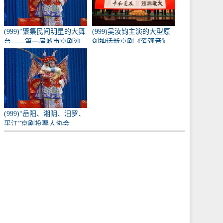
(999)“聚集民间明星的大舞
(999)吴汝钧主演的大型原
台——第一届城市京剧沙
创神话新京剧《爱观音》
龙”训练成果的表演
亮相长安大剧院
(999)“岳阳、湘阴、汨罗、
平江”京剧投票人协会