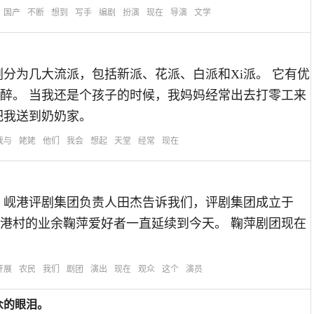
国产
不断
想到
写手
编剧
扮演
现在
导演
文学
平剧分为几大流派，包括新派、花派、白派和Xi派。 它有优
醉。 当我还是个孩子的时候，我妈妈经常出去打零工来
把我送到奶奶家。
我与
姥姥
他们
我会
想起
天堂
经常
现在
 岘港评剧集团负责人田杰告诉我们，评剧集团成立于
岘港村的业余鞠萍爱好者一直延续到今天。 鞠萍剧团现在
开展
农民
我们
剧团
演出
现在
观众
这个
演员
众的眼泪。