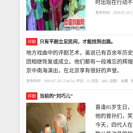
时出现在行动不
发布时间：2019-07-29 17
化
行动
广场
不便
只有平剧立足民间，才能找到出路。
评剧
地方戏曲中的评剧艺术，虽说已有百余年历史
团相继恢复或成立。他们都有一段难忘的辉煌
京中南海演出，在北京享有很好的声誉。
发布时间：2019-07-29 17:44:54 | 评论：
0
| 浏览：
466
| 话题：
出路
当前的“刘巧儿”
评剧
喜逢85岁生日
他的曾孙们，笑
今天，四代人在