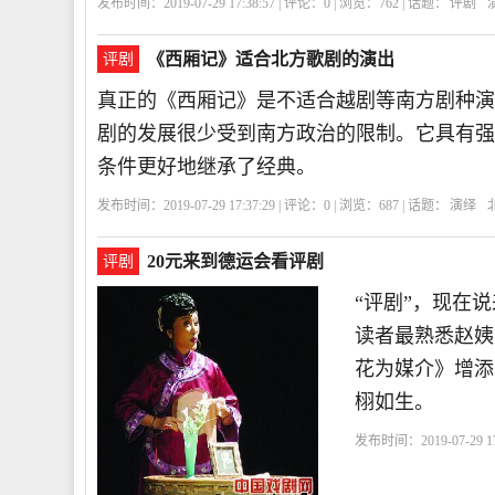
发布时间：2019-07-29 17:38:57 | 评论：
0
| 浏览：
762
| 话题：
评剧
《西厢记》适合北方歌剧的演出
评剧
真正的《西厢记》是不适合越剧等南方剧种演
剧的发展很少受到南方政治的限制。它具有强
条件更好地继承了经典。
发布时间：2019-07-29 17:37:29 | 评论：
0
| 浏览：
687
| 话题：
演绎
20元来到德运会看评剧
评剧
“评剧”，现在
读者最熟悉赵姨
花为媒介》增添
栩如生。
发布时间：2019-07-29 17
腕
现在
节奏
地方