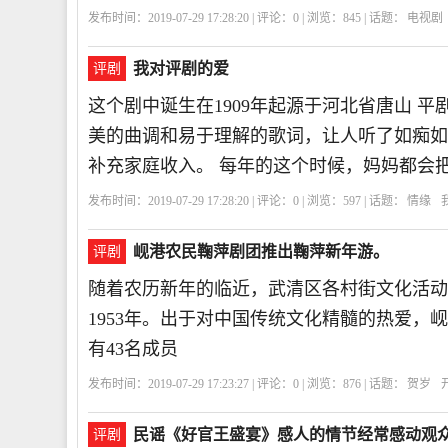
发布时间：2019-07-29 17:28:20 | 评论：
0
| 浏览：
845
| 话题：
电视剧
我对评剧的爱
评剧
这个剧中诞生在1909年起源于河北省唐山 
美的曲调和易于理解的歌词，让人听了如痴如
补充家庭收入。 每年的这个时候，妈妈都会
发布时间：2019-07-29 17:28:20 | 评论：
0
| 浏览：
597
| 话题：
情缘
岘港农民鞠萍剧团推出鞠萍新年游。
评剧
随着农历新年的临近，武清区各村街文化活动
1953年。出于对中国传统文化精髓的热爱，
有43名成员
发布时间：2019-07-29 17:23:27 | 评论：
0
| 浏览：
876
| 话题：
贺岁
民谣《好官王盛宴》感人的情节经常感动观
评剧