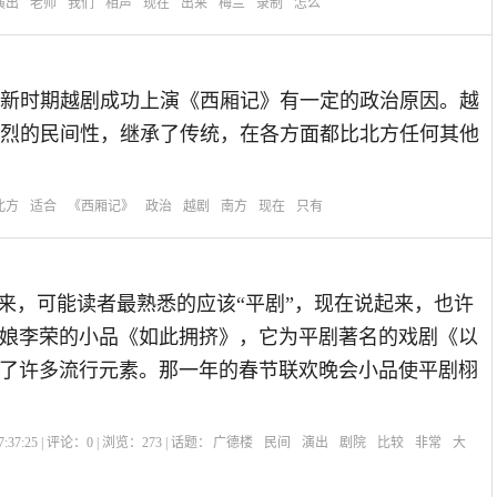
演出
老师
我们
相声
现在
出来
梅兰
录制
怎么
新时期越剧成功上演《西厢记》有一定的政治原因。越
烈的民间性，继承了传统，在各方面都比北方任何其他
北方
适合
《西厢记》
政治
越剧
南方
现在
只有
说来，可能读者最熟悉的应该“平剧”，现在说起来，也许
娘李荣的小品《如此拥挤》，它为平剧著名的戏剧《以
了许多流行元素。那一年的春节联欢晚会小品使平剧栩
:37:25 | 评论：
0
| 浏览：
273
| 话题：
广德楼
民间
演出
剧院
比较
非常
大