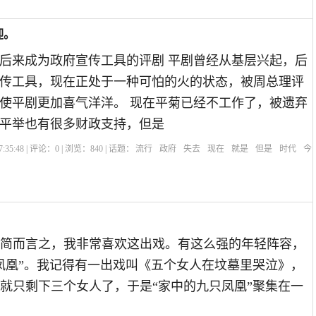
迎。
后来成为政府宣传工具的评剧 平剧曾经从基层兴起，后
传工具，现在正处于一种可怕的火的状态，被周总理评
使平剧更加喜气洋洋。 现在平菊已经不工作了，被遗弃
平举也有很多财政支持，但是
:35:48 | 评论：
0
| 浏览：
840
| 话题：
流行
政府
失去
现在
就是
但是
时代
今
简而言之，我非常喜欢这出戏。有这么强的年轻阵容，
凤凰”。我记得有一出戏叫《五个女人在坟墓里哭泣》，
就只剩下三个女人了，于是“家中的九只凤凰”聚集在一