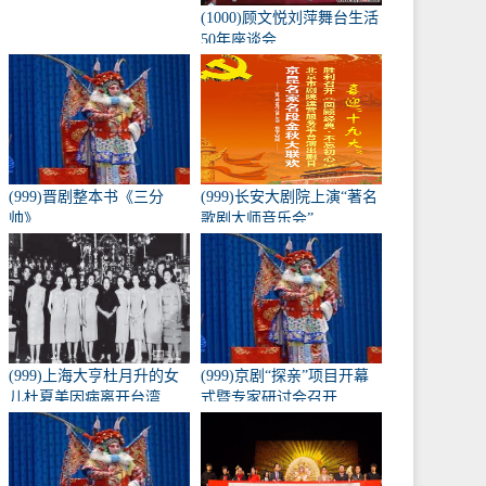
(1000)顾文悦刘萍舞台生活
50年座谈会
(999)晋剧整本书《三分
(999)长安大剧院上演“著名
帅》
歌剧大师音乐会”
(999)上海大亨杜月升的女
(999)京剧“探亲”项目开幕
儿杜夏美因病离开台湾
式暨专家研讨会召开