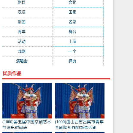
剧目
(1778)
文化
(1664)
表演
(1522)
国家
(1410)
剧团
(1344)
名家
(1344)
青年
(1303)
舞台
(1297)
活动
(1146)
上演
(1105)
戏剧
(1082)
一个
(1068)
演唱会
(1053)
经典
(1009)
优质作品
(1000)第五届中国京剧艺术
(1000)由山西省吕梁市青年
节演出时间表
金剧院创作的新晋话剧