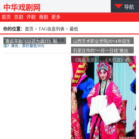
中华戏剧网
导航
首页
京剧
评剧
晋剧
更多
你的位置：
首页
> TAG信息列表 > 最低
惠民平剧《以花为媒介》和
山西艺术职业学院2014年招生
《秦香莲》演出，票价最低30
章程
石家庄市的“一月一日戏”推出
元
京剧《Xi史》和《迎接皇后与
《富贵龙凤》、《大灯店》和
龙袍》最低票价10元
《索林南国》是票价最低的经
典戏剧。