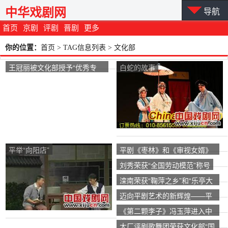
中华戏剧网
导航
首页
京剧
评剧
晋剧
更多
你的位置：
首页
> TAG信息列表 > 文化部
王冠丽被文化部授予“优秀专
白蛇的故事
家”荣誉称号。
平举“向阳店”
平剧《枣林》和《审视女婿》
在北京上映
刘秀荣获“全国劳动模范”称号
滦南荣获“鞠萍之乡”和“乐亭大
鼓之乡”双牌
迈向平剧艺术的新辉煌——平
剧《我的呼兰河》学术研讨会
《第二颗李子》冯玉萍进入中
央电视台歌剧频道
大厂评剧歌舞团荣获文化部“国