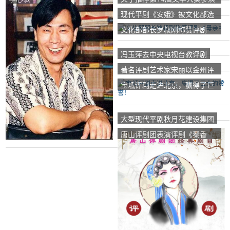
剧目的通知
现代平剧《安娥》被文化部选
为优秀剧目巡回演出。
文化部部长罗叔刚称赞评剧
《母亲》
冯玉萍去中央电视台教评剧
著名评剧艺术家宋丽以金州评
剧团年轻演员倪家鑫为女演员
宝坻评剧走进北京，赢得了巨
大的赞誉！
大型现代平剧秋月花建设集团
唐山评剧团表演评剧《秦香
莲》