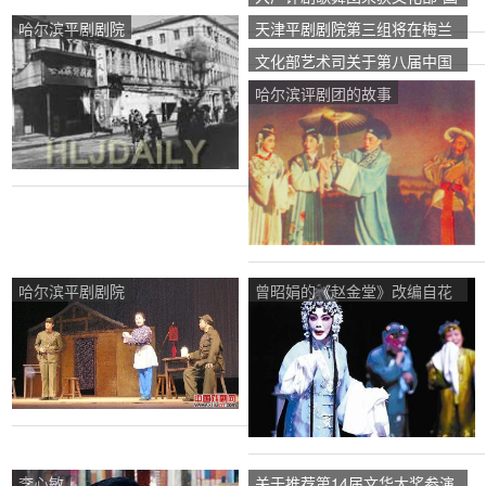
家文化产业示范基地”称号
哈尔滨平剧剧院
天津平剧剧院第三组将在梅兰
芳大剧院上演现代鞠萍歌剧
文化部艺术司关于第八届中国
《我们村的新事物》。
评剧艺术节有关事项的通知
哈尔滨评剧团的故事
哈尔滨平剧剧院
曾昭娟的《赵金堂》改编自花
卉学校的代表作《朱马克
集》，深受歌剧迷的喜爱。
李心敏
关于推荐第14届文华大奖参演