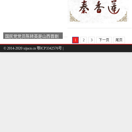
国民党党员陈转英是山西晋剧
1
2
3
下一页
尾页
一等演员。
© 2014-2020 xijucn.cn 鄂ICP3342576号 |