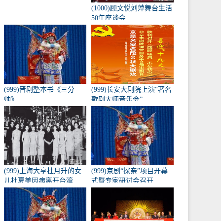
(1000)顾文悦刘萍舞台生活
50年座谈会
(999)晋剧整本书《三分
(999)长安大剧院上演“著名
帅》
歌剧大师音乐会”
(999)上海大亨杜月升的女
(999)京剧“探亲”项目开幕
儿杜夏美因病离开台湾
式暨专家研讨会召开