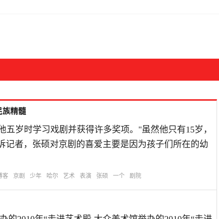
民族精髓
他五岁时学习戏剧并获得许多奖项。"虽然他只有15岁，
告诉记者，张硕对京剧的喜爱主要是因为孩子们所在的幼
博客
京剧
少年
哈尔
艺术
表演
张硕
一个
剧院