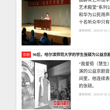
由群众艺术馆举办
艺术殿堂”系列
和华为公民用声
十名听众中只有
发布时间：2019-07-01 17
三
张硕
呼吁
90后，哈尔滨师范大学的学生张硕为公益京
京剧
“我爱荀（慧生
演的公益京剧音
间里，他连续表
的张硕。
发布时间：2019-07-01 16
演
艺术
学习
知道