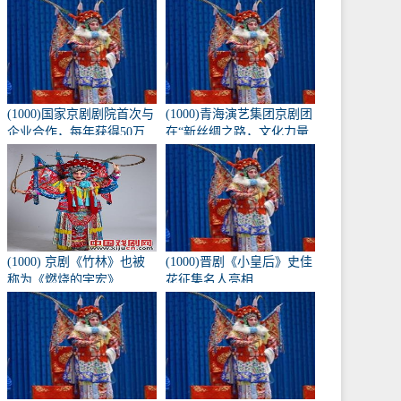
《兴化九翁》将于10月16
日在北京长安大剧院上
演。
(1000)国家京剧剧院首次与
(1000)青海演艺集团京剧团
企业合作，每年获得50万
在“新丝绸之路，文化力量
元的创作经费。
——第二届黄河流域歌剧
红梅大赛”中获得1金3银
(1000) 京剧《竹林》也被
(1000)晋剧《小皇后》史佳
称为《燃烧的宇宏》
花征集名人亮相