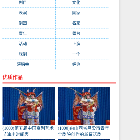
剧目
(1778)
文化
(1664)
表演
(1522)
国家
(1410)
剧团
(1344)
名家
(1344)
青年
(1303)
舞台
(1297)
活动
(1146)
上演
(1105)
戏剧
(1082)
一个
(1068)
演唱会
(1053)
经典
(1009)
优质作品
(1000)第五届中国京剧艺术
(1000)由山西省吕梁市青年
节演出时间表
金剧院创作的新晋话剧