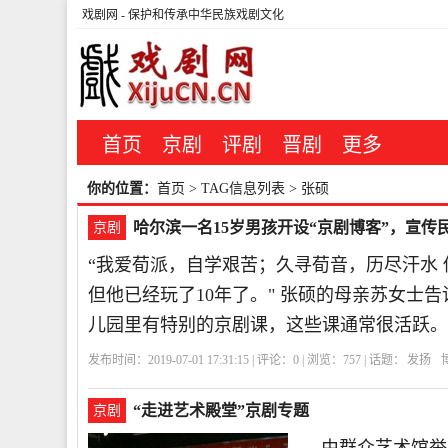
戏剧网
- 保护和传承中华民族戏剧文化
首页
京剧
评剧
晋剧
更多
你的位置：
首页
> TAG信息列表 > 张硕
哈尔滨一名15岁男孩开设“京剧博客”，宣传
京剧
“我爱荀派，自学艰苦；久寻荀音，历尽汗水 
但他已经玩了10年了。" 张硕的母亲苏女士
儿园里有特别的京剧课，这些课通常很活跃。
发布时间：2019-07-01 17:31:15 | 评论：
0
| 浏览：
757
| 话题：
发扬
“走进艺术殿堂”京剧专题
京剧