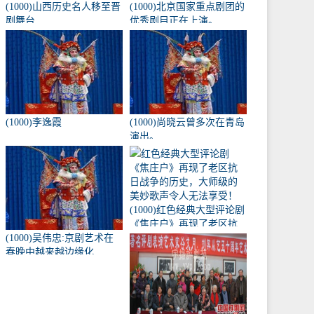
(1000)山西历史名人移至晋
(1000)北京国家重点剧团的
剧舞台
优秀剧目正在上演。
(1000)李逸霞
(1000)尚晓云曾多次在青岛
演出。
(1000)红色经典大型评论剧
《焦庄户》再现了老区抗
(1000)吴伟忠:京剧艺术在
日战争的历史，大师级的
春晚中越来越边缘化
美妙歌声令人无法享受！