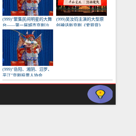
(999)“聚集民间明星的大舞
(999)吴汝钧主演的大型原
台——第一届城市京剧沙
创神话新京剧《爱观音》
龙”训练成果的表演
亮相长安大剧院
(999)“岳阳、湘阴、汨罗、
平江”京剧投票人协会